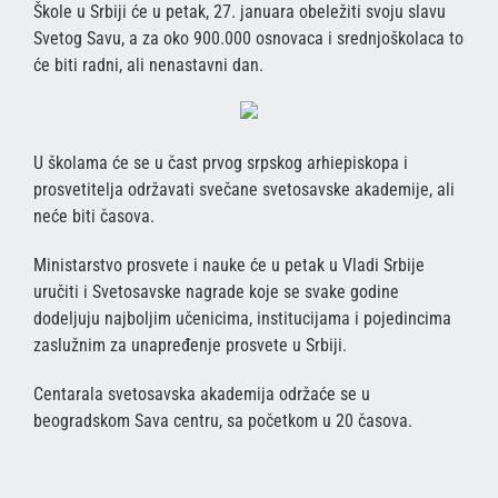
Škole u Srbiji će u petak, 27. januara obeležiti svoju slavu
Svetog Savu, a za oko 900.000 osnovaca i srednjoškolaca to
će biti radni, ali nenastavni dan.
U školama će se u čast prvog srpskog arhiepiskopa i
prosvetitelja održavati svečane svetosavske akademije, ali
neće biti časova.
Ministarstvo prosvete i nauke će u petak u Vladi Srbije
uručiti i Svetosavske nagrade koje se svake godine
dodeljuju najboljim učenicima, institucijama i pojedincima
zaslužnim za unapređenje prosvete u Srbiji.
Centarala svetosavska akademija održaće se u
beogradskom Sava centru, sa početkom u 20 časova.