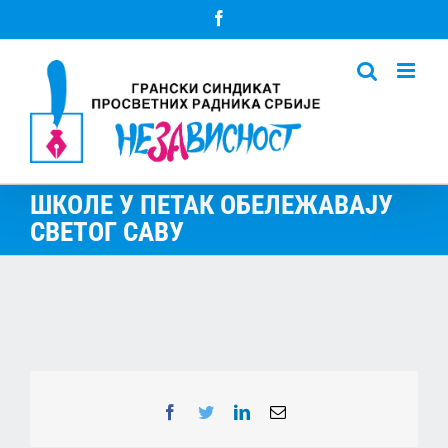
Skip
Facebook
to
content
ШКОЛЕ У ПЕТАК ОБЕЛЕЖАВАЈУ
СВЕТОГ САВУ
Facebook
Twitter
LinkedIn
Email