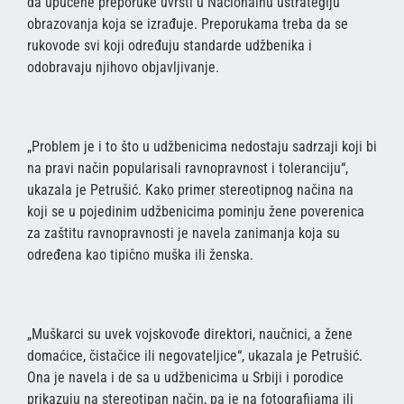
da upućene preporuke uvrsti u Nacionalnu ustrategiju
obrazovanja koja se izrađuje. Preporukama treba da se
rukovode svi koji određuju standarde udžbenika i
odobravaju njihovo objavljivanjе.
„Problem je i to što u udžbenicima nedostaju sadrzaji koji bi
na pravi način popularisali ravnopravnost i toleranciju“,
ukazala je Petrušić. Kako primer stereotipnog načina na
koji se u pojedinim udžbenicima pominju žene poverenica
za zaštitu ravnopravnosti je navela zanimanja koja su
određena kao tipično muška ili ženska.
„Muškarci su uvek vojskovođe direktori, naučnici, a žene
domaćice, čistačice ili negovateljice“, ukazala je Petrušić.
Ona je navela i de sa u udžbenicima u Srbiji i porodice
prikazuju na stereotipan način, pa je na fotografijama ili