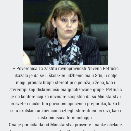
– Poverenica za zaštitu ravnopravnosti Nevena Petrušić
ukazala je da se u školskim udžbenicima u Srbiji i dalje
mogu pronaći brojni stereotipi o položaju žena, kao i
stereotipi koji diskriminišu marginalizovane grupe. Petrušić
je na konferenciji za novinare saopštila da su Ministarstvu
prosvete i nauke tim povodom upućene i preporuku, kako bi
se u školskim udžbenicima izbegli stereotipni prikazi, kao i
diskriminišuća terminologija.
Ona je poručila da od Ministarstva prosvete i nauke očekuje