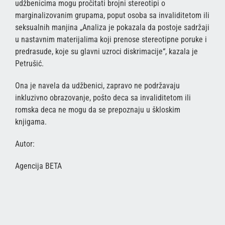
udžbenicima mogu pročitati brojni stereotipi o
marginalizovanim grupama, poput osoba sa invaliditetom ili
seksualnih manjina „Analiza je pokazala da postoje sadržaji
u nastavnim materijalima koji prenose stereotipne poruke i
predrasude, koje su glavni uzroci diskrimacije“, kazala je
Petrušić.
Ona je navela da udžbenici, zapravo ne podržavaju
inkluzivno obrazovanje, pošto deca sa invaliditetom ili
romska deca ne mogu da se prepoznaju u škloskim
knjigama.
Autor:
Agencija BETA