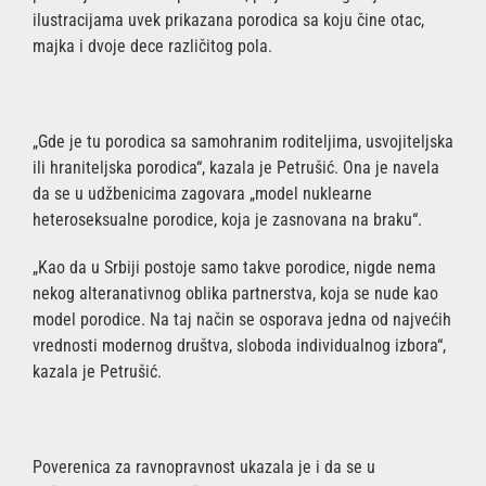
ilustracijama uvek prikazana porodica sa koju čine otac,
majka i dvoje dece različitog pola.
„Gde je tu porodica sa samohranim roditeljima, usvojiteljska
ili hraniteljska porodica“, kazala je Petrušić. Ona je navela
da se u udžbenicima zagovara „model nuklearne
heteroseksualne porodice, koja je zasnovana na braku“.
„Kao da u Srbiji postoje samo takve porodice, nigde nema
nekog alteranativnog oblika partnerstva, koja se nude kao
model porodice. Na taj način se osporava jedna od najvećih
vrednosti modernog društva, sloboda individualnog izbora“,
kazala je Petrušić.
Poverenica za ravnopravnost ukazala je i da se u