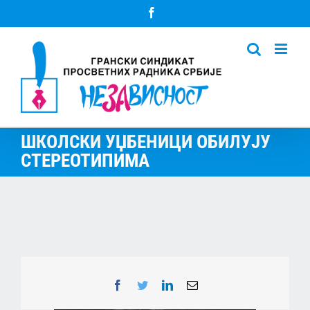
Skip
Facebook
to
content
ШКОЛСКИ УЏБЕНИЦИ ОБИЛУЈУ
СТЕРЕОТИПИМА
Facebook
Twitter
LinkedIn
Email