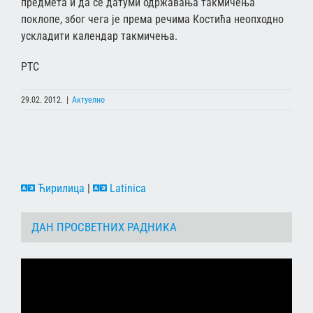
предмета и да се датуми одржавања такмичења
поклопе, због чега је према речима Костића неопходно
ускладити календар такмичења.
РТС
29.02. 2012.
|
Актуелно
Ћирилица
|
Latinica
ДАН ПРОСВЕТНИХ РАДНИКА