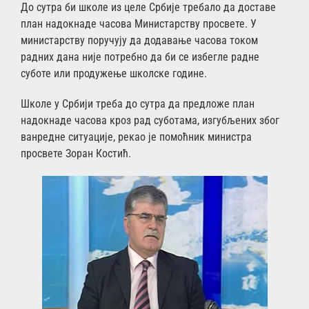
До сутра би школе из целе Србије требало да доставе
план надокнаде часова Министарству просвете. У
министарству поручују да додавање часова током
радних дана није потребно да би се избегле радне
суботе или продужење школске године.
Школе у Србији треба до сутра да предложе план
надокнаде часова кроз рад суботама, изгубљених због
ванредне ситуације, рекао је помоћник министра
просвете Зоран Костић.