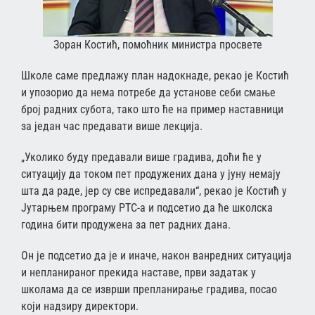
Зоран Костић, помоћник министра просвете
Школе саме предлажу план надокнаде, рекао је Костић
и упозорио да нема потребе да установе себи смање
број радних субота, тако што ће на пример наставници
за један час предавати више лекција.
„Уколико буду предавали више градива, доћи ће у
ситуацију да током пет продужених дана у јуну немају
шта да раде, јер су све испредавали“, рекао је Костић у
Јутарњем програму РТС-а и подсетио да ће школска
година бити продужена за пет радних дана.
Он је подсетио да је и иначе, након ванредних ситуација
и непланираног прекида наставе, први задатак у
школама да се изврши препланирање градива, посао
који надзиру директори.