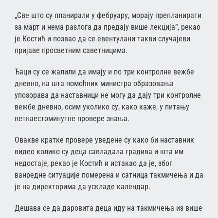
„Све што су планирали у фебруару, морају препланирати
за март и нема разлога да предају више лекција“, рекао
је Костић и позвао да се евентулани такви случајеви
пријаве просветним саветницима.
Ђаци су се жалили да имају и по три контролне вежбе
дневно, на шта помоћник министра образовања
упозорава да наставници не могу да дају три контролне
вежбе дневно, осим уколико су, како каже, у питању
петнаестоминутне провере знања.
Овакве кратке провере уведене су како би наставник
видео колико су деца савладала градива и шта им
недостаје, рекао је Костић и истакао да је, због
ванредне ситуације померена и сатница такмичења и да
је на директорима да ускладе календар.
Дешава се да даровита деца иду на такмичења из више