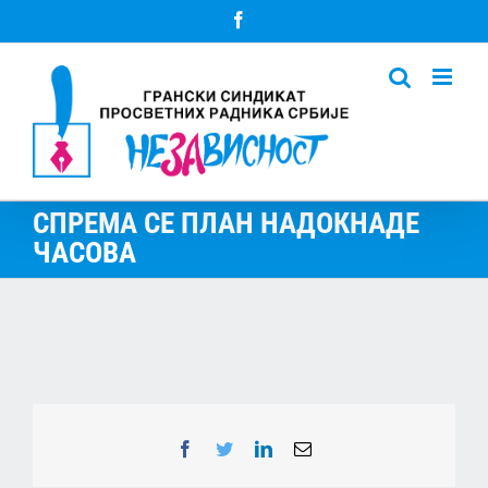
Skip
Facebook
to
content
СПРЕМА СЕ ПЛАН НАДОКНАДЕ
ЧАСОВА
Facebook
Twitter
LinkedIn
Email