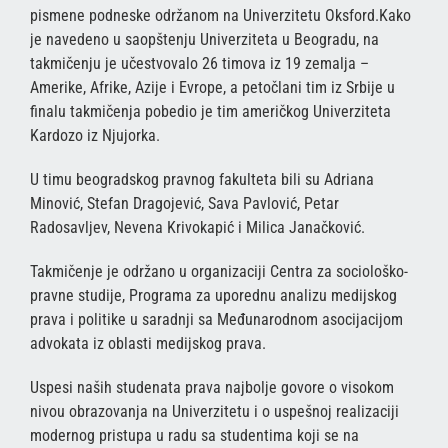
pismene podneske održanom na Univerzitetu Oksford.Kako
je navedeno u saopštenju Univerziteta u Beogradu, na
takmičenju je učestvovalo 26 timova iz 19 zemalja –
Amerike, Afrike, Azije i Evrope, a petočlani tim iz Srbije u
finalu takmičenja pobedio je tim američkog Univerziteta
Kardozo iz Njujorka.
U timu beogradskog pravnog fakulteta bili su Adriana
Minović, Stefan Dragojević, Sava Pavlović, Petar
Radosavljev, Nevena Krivokapić i Milica Janačković.
Takmičenje je održano u organizaciji Centra za sociološko-
pravne studije, Programa za uporednu analizu medijskog
prava i politike u saradnji sa Međunarodnom asocijacijom
advokata iz oblasti medijskog prava.
Uspesi naših studenata prava najbolje govore o visokom
nivou obrazovanja na Univerzitetu i o uspešnoj realizaciji
modernog pristupa u radu sa studentima koji se na