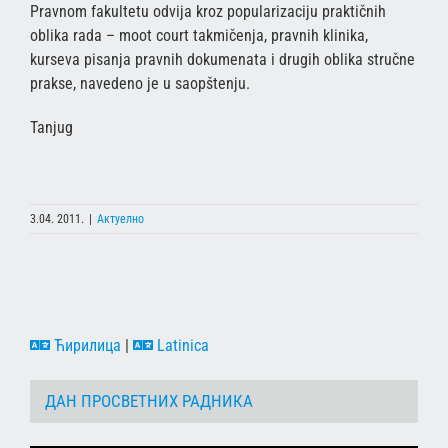
Pravnom fakultetu odvija kroz popularizaciju praktičnih
oblika rada – moot court takmičenja, pravnih klinika,
kurseva pisanja pravnih dokumenata i drugih oblika stručne
prakse, navedeno je u saopštenju.
Tanjug
3.04. 2011.
|
Актуелно
Ћирилица
|
Latinica
ДАН ПРОСВЕТНИХ РАДНИКА