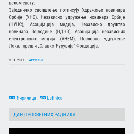
целом свету.
Заједничко саопштење потписују Удружење новинара
Србије (УНС), Независно удружење новинара Србије
(НУНС), Асоцијација медија, Независно друштво
новинара Војводине (НДНВ), Асоцијација независних
електронских медија (АНЕМ), Пословно удружење
Локал преш и „Славко Ћурувија“ Фондација.
9.01. 2017.
|
Актуелно
Ћирилица
|
Latinica
ДАН ПРОСВЕТНИХ РАДНИКА