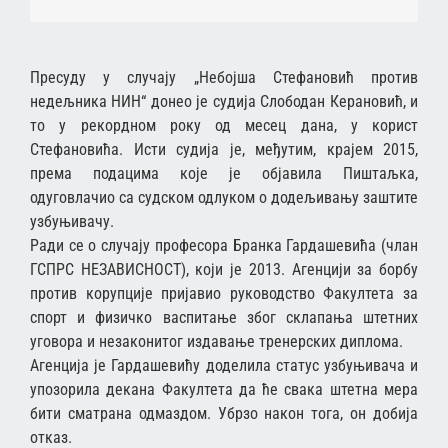
Пресуду у случају „Небојша Стефановић против
недељника НИН“ донео је судија Слободан Керановић, и
то у рекордном року од месец дана, у корист
Стефановића. Исти судија је, међутим, крајем 2015,
према подацима које је објавила Пиштаљка,
одуговлачио са судском одлуком о додељивању заштите
узбуњивачу.
Ради се о случају професора Бранка Гардашевића (члан
ГСПРС НЕЗАВИСНОСТ), који је 2013. Агенцији за борбу
против корупције пријавио руководство Факултета за
спорт и физичко васпитање због склапања штетних
уговора и незаконитог издавање тренерских диплома.
Агенција је Гардашевићу доделила статус узбуњивача и
упозорила декана Факултета да ће свака штетна мера
бити сматрана одмаздом. Убрзо након тога, он добија
отказ.