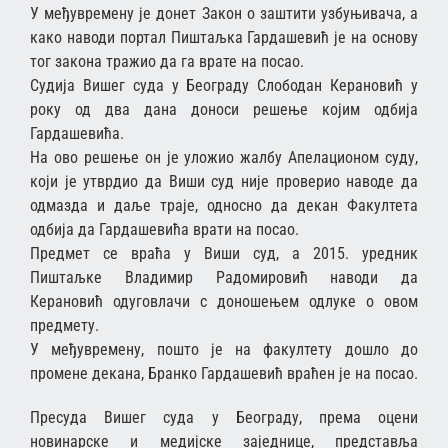
У међувремену је донет Закон о заштити узбуњивача, а
како наводи портал Пиштаљка Гардашевић је на основу
тог закона тражио да га врате на посао.
Судија Вишег суда у Београду Слободан Керановић у
року од два дана доноси решење којим одбија
Гардашевића.
На ово решење он је уложио жалбу Апелационом суду,
који је утврдио да Виши суд није проверио наводе да
одмазда и даље траје, односно да декан Факултета
одбија да Гардашевића врати на посао.
Предмет се враћа у Виши суд, а 2015. уредник
Пиштаљке Владимир Радомировић наводи да
Керановић одуговлачи с доношењем одлуке о овом
предмету.
У међувремену, пошто је на факултету дошло до
промене декана, Бранко Гардашевић враћен је на посао.
Пресуда Вишег суда у Београду, према оцени
новинарске и медијске заједнице, представља