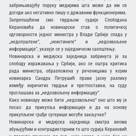
забрињавајућу поруку медијима шта може да им се
догоди ако негативно пишу о државним функционерима.
Запрепашћени смо тврдњом судије Слободана
Керановића да новинарски став о политичкој
одговорности једног министра у Влади Србије спада у
„недопуштене“, „неистините“ и „недозвољене
информације“, указује се у заједничком саопштењу.
Новинарска и медијска заједница забринута је за
слободу изражавања у Србији, ако се оштра критика
рада министра, образложена у реченицама у којим
новинарка Сандра Петрушић прави јасну разлику
између изричитих тврдњи и претпоставки, на суду
проглашава за „недозвољену информацију“.
Како новинару може бити „недозвољено“ оно што му је
посао: да прикупља информације и да на основу
прикупљене грађе сугерише могуће закључке?
Новинарска и медијска заједница сматра веома
збуњујућим и контрадикторним то што судија Керановић