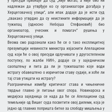
у пресуди признаје да суд „није могао, а није био ни
надлежан да утврђује ко су организатори догађаја у
Херцеговачкој улици“, али ипак додаје да је исти суд
„свакако утврдио да су неистините информације да је
тужилац (односно Небојша Стефановић) био
организатор, учесник и помагач“ рушења у
Херцеговачкој улици.
Веома смо радознали како ће се о тако експлицитној
презумпцији невиности министра изјаснити Апелациони
суд који ће о овој пресуди одлучивати у другостепеном
поступку, по жалби НИН-, додаје се у заједничком
саопштењу и пита да ли је тужилаштво које води
истрагу обавештено о изричитом ставу судије, и хоће ли
тај став утицати на истрагу?
Разграничење између критичког става и чињеничне
тврдње главно је питање овог спора. Новинарска и
медијска заједница се нада да ће се Апелациони суд
темељније од Вишег суда посветити овој дилеми, која је
једно од главних попришта битке за слободу мишљења у