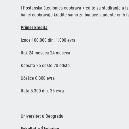
I Poštanska štedionica odobrava kredite za studiranje u i
banci odobravaju kredite samo za buduće studente onih fa
Primer kredita
Iznos 100.000 din. 1.000 evra
Rok 24 meseca 24 meseca
Kamata 25 odsto 20 odsto
Učešće 0 300 evra
Rata 5.300 din. 35 evra
Univerzitet u Beogradu
Fakultet – Školarine