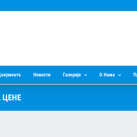
окумента
Новости
Галерије
О Нама
П
 ЦЕНЕ