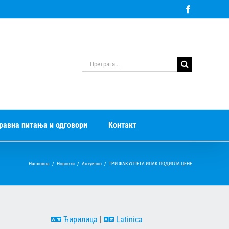
Facebook
Претрага
за:
равна питања и одговори
Контакт
Насловна
/
Новости
/
Актуелно
/
ТРИ ФАКУЛТЕТА ИПАК ПОДИГЛА ЦЕНЕ
Ћирилица
|
Latinica