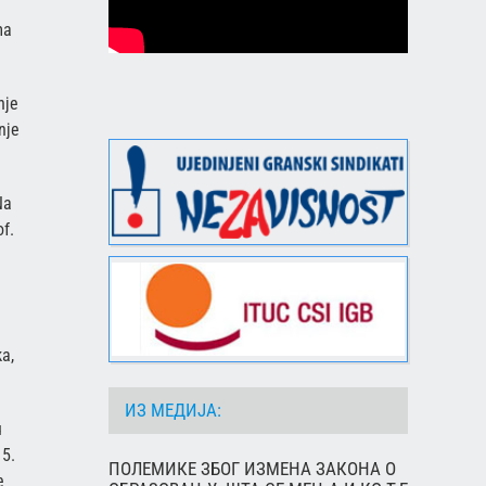
ma
nje
nje
Na
f.
a,
ИЗ МЕДИЈА:
u
15.
ПОЛЕМИКЕ ЗБОГ ИЗМЕНА ЗАКОНА О
e