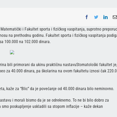
Facebook
Twitter
Linke
 Matematički i Fakultet sporta i fizičkog vaspitanja, suprotno preporuc
dnosu na prethodnu godinu. Fakultet sporta i fizičkog vaspitanja podi
 sa 100.000 na 102.000 dinara.
ina bili primorani da ukinu praktičnu nastavuStomatološki fakultet je
peo za 40.000 dinara, pa školarina na ovom fakultetu iznosi čak 220.
ta, kaže za “Blic” da je povećanje od 40.000 dinara bilo neminovno.
stavu i morali bismo da je se odreknemo. To ne bi bilo dobro za
a smo poskupljenje uskladili sa stopom inflacije – kaže dekan