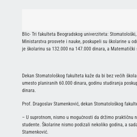
Blic- Tri fakulteta Beogradskog univerziteta: Stomatološki,
Ministarstva prosvete i nauke, poskupeli su školarine u o
je školarinu sa 132.000 na 147.000 dinara, a Matematički
Dekan Stomatološkog fakulteta kaže da bi bez većih školar
umesto planiranih 60.000 dinara, godinu studiranja posku
dinara.
Prof. Dragoslav Stamenković, dekan Stomatološkog fakulte
– U suprotnom, nismo u mogućnosti da držimo praktičnu na
studente. Školarine nismo podizali nekoliko godina, a sad
Stamenković.