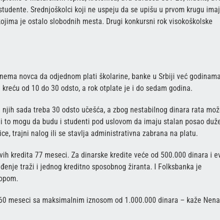
 studente. Srednjoškolci koji ne uspeju da se upišu u prvom krugu ima
ojima je ostalo slobodnih mesta. Drugi konkursni rok visokoškolske
ja nema novca da odjednom plati školarine, banke u Srbiji već godinam
kreću od 10 do 30 odsto, a rok otplate je i do sedam godina.
 za njih sada treba 30 odsto učešća, a zbog nestabilnog dinara rata mo
 ali to mogu da budu i studenti pod uslovom da imaju stalan posao duž
, trajni nalog ili se stavlja administrativna zabrana na platu.
vih kredita 77 meseci. Za dinarske kredite veće od 500.000 dinara i e
enje traži i jednog kreditno sposobnog žiranta. I Folksbanka je
topom.
o 60 meseci sa maksimalnim iznosom od 1.000.000 dinara – kaže Nen