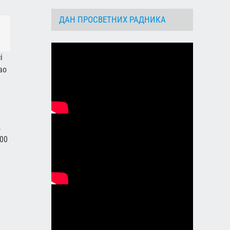
ДАН ПРОСВЕТНИХ РАДНИКА
dIn
Email
i
gao
,
000