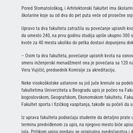
Pored Stomatološkog, i Arhitektonski fakultet ima školarin
školarine koje su od dva do pet puta veće od prosečne srps
Upravo ta dva fakulteta zatražila su povećanje upisnih kvo
da umesto 240, na prvu godinu studija upiše ukupno 300 s
kvote za 40 mesta ukoliko do petka dostavi dopunjenu do
– Osim ta dva fakulteta, povećanje upisnih kvota na osno
smeru inženjerski menadžment ona je povećana sa 120 na 
Vera Vujičić, predsednik Komisije za akreditaciju.
Neke visokoškolske ustanove su još juče krenule sa podel
fakultetima Univerziteta u Beogradu upis je počeo na Fak
bogoslovskom, Geografskom, Ekonomskom fakultetu. Fakult
Fakultet sporta i fizičkog vaspitanja, takođe su počeli da
Iz uprava fakulteta podsećaju studente da detaljno prate u
terminu predviđenom za upis, na njegovo mesto biće upisan
jula. Prilikom upisa predaju se originalna svedočanstva i 