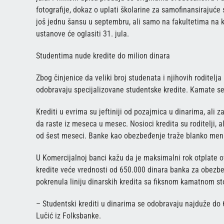
fotografije, dokaz o uplati školarine za samofinansirajuće
još jednu šansu u septembru, ali samo na fakultetima na k
ustanove će oglasiti 31. jula.
Studentima nude kredite do milion dinara
Zbog činjenice da veliki broj studenata i njihovih roditel
odobravaju specijalizovane studentske kredite. Kamate se 
Krediti u evrima su jeftiniji od pozajmica u dinarima, ali
da raste iz meseca u mesec. Nosioci kredita su roditelji,
od šest meseci. Banke kao obezbeđenje traže blanko menice
U Komercijalnoj banci kažu da je maksimalni rok otplate o
kredite veće vrednosti od 650.000 dinara banka za obezbeđ
pokrenula liniju dinarskih kredita sa fiksnom kamatnom s
– Studentski krediti u dinarima se odobravaju najduže d
Lučić iz Folksbanke.