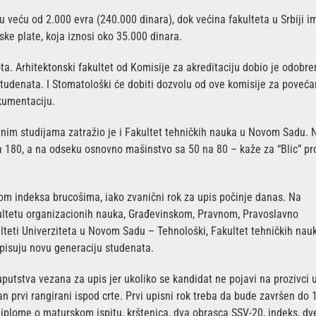
u veću od 2.000 evra (240.000 dinara), dok većina fakulteta u Srbiji i
ke plate, koja iznosi oko 35.000 dinara.
ta. Arhitektonski fakultet od Komisije za akreditaciju dobio je odobre
tudenata. I Stomatološki će dobiti dozvolu od ove komisije za poveća
kumentaciju.
vnim studijama zatražio je i Fakultet tehničkih nauka u Novom Sadu. 
180, a na odseku osnovno mašinstvo sa 50 na 80 – kaže za “Blic” pro
om indeksa brucošima, iako zvanični rok za upis počinje danas. Na
ultetu organizacionih nauka, Građevinskom, Pravnom, Pravoslavno
eti Univerziteta u Novom Sadu – Tehnološki, Fakultet tehničkih nauk
 upisuju novu generaciju studenata.
putstva vezana za upis jer ukoliko se kandidat ne pojavi na prozivci 
 prvi rangirani ispod crte. Prvi upisni rok treba da bude završen do 
diplome o maturskom ispitu, krštenica, dva obrasca SSV-20, indeks, dv