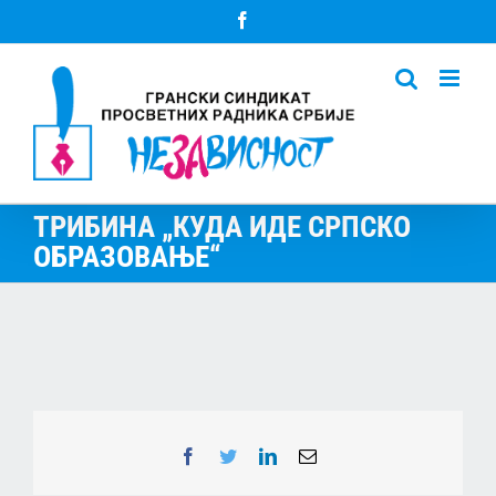
Skip
Facebook
to
content
ТРИБИНА „КУДА ИДЕ СРПСКО
ОБРАЗОВАЊЕ“
Facebook
Twitter
LinkedIn
Email