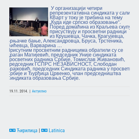
У организацији четири
репрезентативна синдиката у сали
КВарт у току је трибина на тему
„Куда иде српско образовање“.
Поред домаћина из Краљева скупу
присуствују и просветни радници
из Крушевца, Чачка, Крагујевца,
Врњачке бање, Александровца, Бруса, Трстеника,
Ћићевца, Варварина …
Присутним просветним радницима обратили су се
Драган Матијевић, председник Уније синдиката
просветних радника Србије, Томислав Живановић,
председник ГСПРС НЕЗАВИСНОСТ, Слободан
Брајковић, председник Синдиката радника у просвети
Србије и Ђурђица Црвенко, члан председништва
Синдиката образовања Србије.
19.11. 2014.
|
Актуелно
Ћирилица
|
Latinica