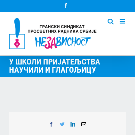
Skip
Facebook
to
content
У ШКОЛИ ПРИЈАТЕЉСТВА
НАУЧИЛИ И ГЛАГОЉИЦУ
Facebook
Twitter
LinkedIn
Email