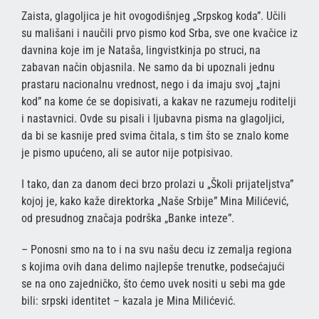
Zaista, glagoljica je hit ovogodišnjeg „Srpskog koda”. Učili
su mališani i naučili prvo pismo kod Srba, sve one kvačice iz
davnina koje im je Nataša, lingvistkinja po struci, na
zabavan način objasnila. Ne samo da bi upoznali jednu
prastaru nacionalnu vrednost, nego i da imaju svoj „tajni
kod” na kome će se dopisivati, a kakav ne razumeju roditelji
i nastavnici. Ovde su pisali i ljubavna pisma na glagoljici,
da bi se kasnije pred svima čitala, s tim što se znalo kome
je pismo upućeno, ali se autor nije potpisivao.
I tako, dan za danom deci brzo prolazi u „Školi prijateljstva”
kojoj je, kako kaže direktorka „Naše Srbije” Mina Milićević,
od presudnog značaja podrška „Banke inteze”.
– Ponosni smo na to i na svu našu decu iz zemalja regiona
s kojima ovih dana delimo najlepše trenutke, podsećajući
se na ono zajedničko, što ćemo uvek nositi u sebi ma gde
bili: srpski identitet – kazala je Mina Milićević.