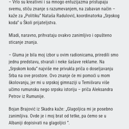
– Vrlo su kreativni i sa mnogo entuzijazma pristupaju
svemu, stiču znanje s razumevanjem, na zabavan način –
kaže za „Politiku” Nataša Radulović, koordinatorka „Srpskog
koda” u Školi prijateljstva.
Mladi, naravno, prihvataju ovakvo zanimljivo i opušteno
sticanje znanja.
– Gluma je bila moj izbor u ovim radionicama, priredili smo
jednu predstavu, stvarali i neke šašave reklame. Na
„Srpskom kodu” najviše me privukla priča o doseljavanju
Srba na ove prostore. Ovo znanje će mi pomoći u mom
školovanju, jer mi u srpskoj gimnaziji u Temišvaru više
učimo rumunsku nego srpsku istoriju – priča Aleksandra
Petrov iz Rumunije.
Bojan Brajović iz Skadra kaže: „Glagoljica mi je posebno
zanimljiva. Ovde je i moj brat od tetke, pa ćemo se u
Albaniji dopisivati na glagoljici ”.