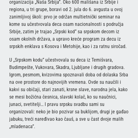
organizacija „Naša Srbija”. Oko 600 mališana iz Srbije i
regiona, u tri grupe, boravi od 2. jula do 6. avgusta u ovoj
zanimljivoj školi: prvo je održan multietnički seminar na
kome su učestvovala deca osam nacionalnosti s područja
Srbije, zatim je trajao „Srpski kod” sa srpskom decom iz
osam okolnih država, a upravo kreće program za decu iz
srpskih enklava s Kosova i Metohije, kao i za ratnu siročad.
U „Srpskom kodu” učestvovala su deca iz Temišvara,
Budimpešte, Vukovara, Skadra, Ljubljane i drugih gradova.
Igrom, pesmom, kvizovima spoznavali doba od dolaska Srba
na ove prostore do najnovijih vremena. Ovde su naučili i
kakvi su običaji, stari zanati, krsne slave, narodna jela, kako
se mesi božićna česnica, slavski kolač, ko su naučnici,
junaci, svetitelji… I pravu srpsku svadbu sami su
organizovali: neko je bio pozivar sa buklijom, drugi je gađao
jabuku, treći naređivao kao čauš, a sve u čast dvoje malih
„mladenaca”.