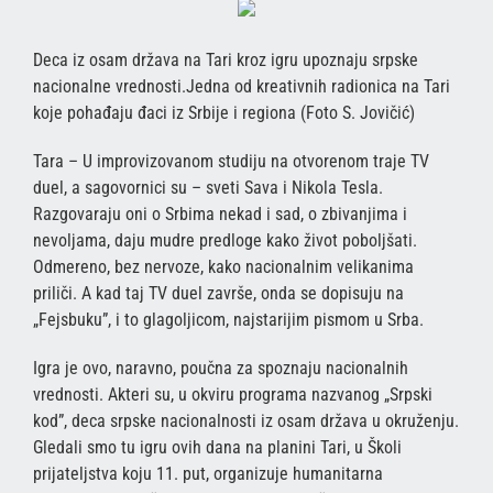
Deca iz osam država na Tari kroz igru upoznaju srpske
nacionalne vrednosti.Jedna od kreativnih radionica na Tari
koje pohađaju đaci iz Srbije i regiona (Foto S. Jovičić)
Tara – U improvizovanom studiju na otvorenom traje TV
duel, a sagovornici su – sveti Sava i Nikola Tesla.
Razgovaraju oni o Srbima nekad i sad, o zbivanjima i
nevoljama, daju mudre predloge kako život poboljšati.
Odmereno, bez nervoze, kako nacionalnim velikanima
priliči. A kad taj TV duel završe, onda se dopisuju na
„Fejsbuku”, i to glagoljicom, najstarijim pismom u Srba.
Igra je ovo, naravno, poučna za spoznaju nacionalnih
vrednosti. Akteri su, u okviru programa nazvanog „Srpski
kod”, deca srpske nacionalnosti iz osam država u okruženju.
Gledali smo tu igru ovih dana na planini Tari, u Školi
prijateljstva koju 11. put, organizuje humanitarna