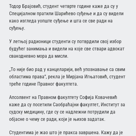
Тодор Брајовић, студент четврте године каже да су у
Специјалном пратили Шарићево суђење и да су видели
како изгледа уопште суђење и шта се све ради на
суђењу.
У летњој радионици студенти су потврдили свој избор
будућег занимања и видели на које све ствари адвокат
свакодневно мора да мисли.
„Tо није био рад у канцеларији, већ упознавање са свим
областима права“, рекла је Мирјана Игњатовић, студент
треће године Правног факултета.
Апсолвент на Правном факултету Софија Ковачевић
каже да су посетили Саобраћајни факултет, Институт за
судску медицину, где су се надлежни потрудили да
објасне о чему се ради, који је њихов задатак.
Студентима је жао што је пракса завршена. Кажу да је