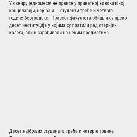
У оквиру једномесечне праксе у приватној адвокатској
канцеларији, најбољи студенти треће и четврте
године београдског Правног факултета обишли су преко
десет институција у којима су пратили рад старијих
колега, али и сарађивали на неким предметима.
Десет најбољих студената треће и четврте године