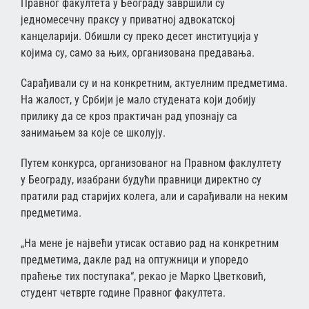
Правног факултета у Београду завршили су
једномесечну праксу у приватној адвокатској
канцеларији. Обишли су преко десет институција у
којима су, само за њих, организована предавања.
Сарађивали су и на конкретним, актуелним предметима.
На жалост, у Србији је мало студената који добију
прилику да се кроз практичан рад упознају са
занимањем за које се школују.
Путем конкурса, организованог на Правном факлултету
у Београду, изабрани будући правници директно су
пратили рад старијих колега, али и сарађивали на неким
предметима.
„На мене је највећи утисак оставио рад на конкретним
предметима, дакле рад на оптужници и упоредо
праћење тих поступака“, рекао је Марко Цветковић,
студент четврте године Правног факултета.