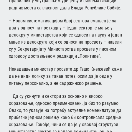
Правилник у унутрашњем уређењу и систематизацији
радних места сагласност дала Влада Републике Србије.
– Новом систематизацијом број сектора смањен је за
два у односу на претходну – један сектор је мање у
делокругу министарства који се односи на науку и један
мање из делокруга који се односи на просвету – навели
су у Секретаријату Министарства просвете у писаном
одговору достављеном редакцији „Политике”.
Некадашњи министар просвете др Гашо Кнежевић каже
да не види логику за такав потез, осим да је овде у
питању персонално, а не садржинско решење.
– Да су укинути и сектори за основно и високо
образовање, односно преименовани, ја бих то разумео.
Овако, то указује на потребу актуелне номенклатуре да
прибегне једном решењу како би контролисала средње
образовање. Такође, чини се да је у оваквој структури
министарства сектор за надзор доминантан, он је и