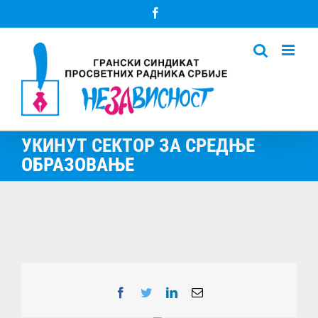
Skip
Facebook
to
content
УКИНУТ СЕКТОР ЗА СРЕДЊЕ
ОБРАЗОВАЊЕ
Facebook
Twitter
LinkedIn
Email