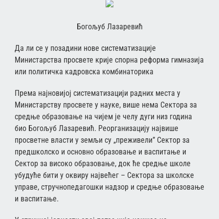
Богољуб Лазаревић
Да ли се у позадини нове систематизације
Министарства просвете крије спорна реформа гимназија
или политичка кадровска комбинаторика
Према најновијој систематизацији радних места у
Министарству просвете у науке, више нема Сектора за
средње образовање на чијем је челу дуги низ година
био Богољуб Лазаревић. Реорганизацију највише
просветне власти у земљи су „преживели” Сектор за
предшколско и основно образовање и васпитање и
Сектор за високо образовање, док ће средње школе
убудуће бити у оквиру највећег – Сектора за школске
управе, стручнопедагошки надзор и средње образовање
и васпитање.