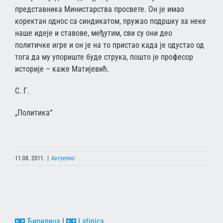
представника Министарства просвете. Он је имао
коректан однос са синдикатом, пружао подршку за неке
наше идеје и ставове, међутим, сви су они део
политичке игре и он је на то пристао када је одустао од
тога да му упориште буде струка, пошто је професор
историје – каже Матијевић.
С. Г.
„Политика“
11.08. 2011.
|
Актуелно
Ћирилица
|
Latinica