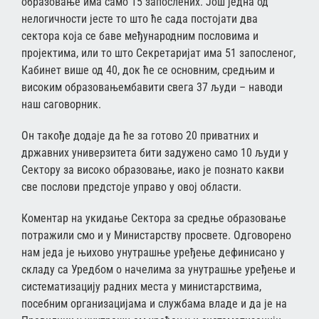
образовање има само 15 запослених. Још једна од
нелогичности јесте то што ће сада постојати два
сектора која се баве међународним пословима и
пројектима, или то што Секретаријат има 51 запосленог,
Кабинет више од 40, док ће се основним, средњим и
високим образовањембавити свега 37 људи – наводи
наш саговорник.
Он такође додаје да ће за готово 20 приватних и
државних универзитета бити задужено само 10 људи у
Сектору за високо образовање, иако је познато какви
све послови предстоје управо у овој области.
Коментар на укидање Сектора за средње образовање
потражили смо и у Министарству просвете. Одговорено
нам једа је њихово унутрашње уређење дефинисано у
складу са Уредбом о начелима за унутрашње уређење и
систематизацију радних места у министарствима,
посебним организацијама и службама владе и да је на