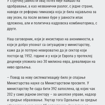
У стручној јавности овај потез није наишао на
одобравање, а као незванични разлог, с једне стране,
наводи се реформа гимназија која је била најављена за
ову јесен, па после велике буре у јавности ипак
одложена, али и политичка кадровска комбинаторика, с
друге.
Наш саговорник, који је инсистирао на анонимности, а
који је добро упознат са ситуацијом у министарству,
каже да је потпуно невероватно да је сектор који
постоји од 1952. године и у који је Европа у протеклој
деценији уложила око 30 милиона евра, девалвиран на
ниво одељења.
– Повод за нову систематизацију било је спајање
Министарства науке са Министарством просвете. У
министарству ће сада бити 392 запослена, од којих чак
202 у само једном сектору – за школске управе, надзор
и средње образовање. Унутар тога Одељење за средње