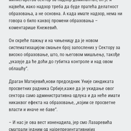
највећи, иако надзор треба да буде пратећа делатност
образовања, а не основна. А када имате надзор, нема ни
говора о било каквој промени образовања –
коментарише Кнежевић.
Он скреће пажњу и на чињеницу да је новом
систематизацијом смањен број запослених у Сектору за
високо образовање, што, по његовом мишљењу, такође
„указује да ће доћи до губитка контроле и над овом
облашћу”.
Драган Матијевић,нови председник Уније синдиката
просветних радника Србије,каже да је укидање овог
сектора само административна одлука и да неће имати
никаквог ефекта на образовање, „којим се просветне
власти и иначе не баве”.
– И нас је ова вест изненадила, јер смо Лазаревића
сматрали једним од најрепрезентативнијих