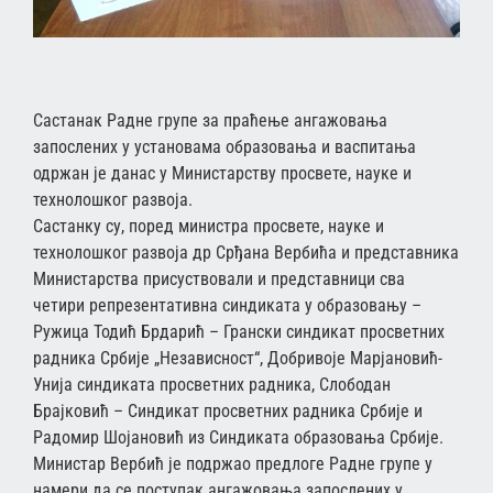
Састанак Радне групе за праћење ангажовања
запослених у установама образовања и васпитања
одржан је данас у Министарству просвете, науке и
технолошког развоја.
Састанку су, поред министра просвете, науке и
технолошког развоја др Срђана Вербића и представника
Министарства присуствовали и представници сва
четири репрезентативна синдиката у образовању –
Ружица Тодић Брдарић – Грански синдикат просветних
радника Србије „Независност“, Добривоје Марјановић-
Унија синдиката просветних радника, Слободан
Брајковић – Синдикат просветних радника Србије и
Радомир Шојановић из Синдиката образовања Србије.
Министар Вербић је подржао предлоге Радне групе у
намери да се поступак ангажовања запослених у