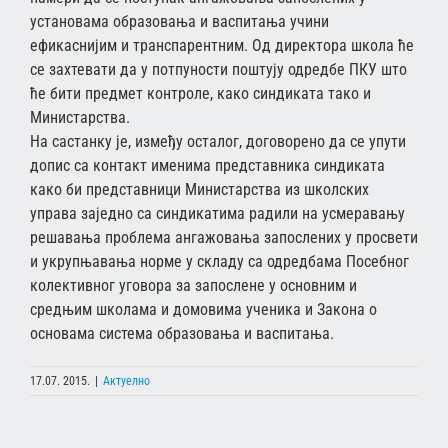
установама образовања и васпитања учини
ефикаснијим и транспарентним. Од директора школа ће
се захтевати да у потпуности поштују одредбе ПКУ што
ће бити предмет контроле, како синдиката тако и
Министарства.
На састанку је, између осталог, договорено да се упути
допис са контакт именима представника синдиката
како би представници Министарства из школских
управа заједно са синдикатима радили на усмеравању
решавања проблема ангажовања запослених у просвети
и укрупњавања норме у складу са одредбама Посебног
колективног уговора за запослене у основним и
средњим школама и домовима ученика и Закона о
основама система образовања и васпитања.
17.07. 2015.
|
Актуелно