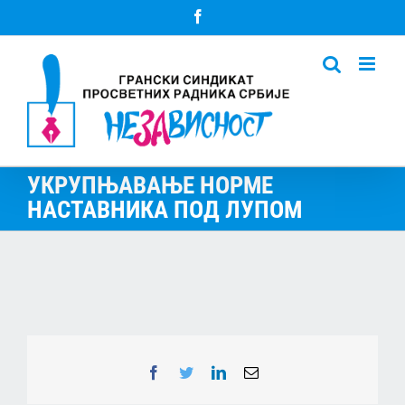
Skip
Facebook
to
content
УКРУПЊАВАЊЕ НОРМЕ
НАСТАВНИКА ПОД ЛУПОМ
Facebook
Twitter
LinkedIn
Email