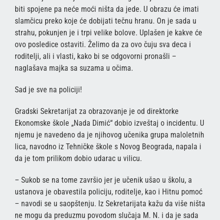
biti spojene pa neće moći ništa da jede. U obrazu će imati
slamčicu preko koje će dobijati tečnu hranu. On je sada u
strahu, pokunjen je i trpi velike bolove. Uplašen je kakve će
ovo posledice ostaviti. Želimo da za ovo čuju sva deca i
roditelji, ali i vlasti, kako bi se odgovorni pronašli –
naglašava majka sa suzama u očima.
Sad je sve na policiji!
Gradski Sekretarijat za obrazovanje je od direktorke
Ekonomske škole „Nada Dimić“ dobio izveštaj o incidentu. U
njemu je navedeno da je njihovog učenika grupa maloletnih
lica, navodno iz Tehničke škole s Novog Beograda, napala i
da je tom prilikom dobio udarac u vilicu.
– Sukob se na tome završio jer je učenik ušao u školu, a
ustanova je obavestila policiju, roditelje, kao i Hitnu pomoć
– navodi se u saopštenju. Iz Sekretarijata kažu da više ništa
ne mogu da preduzmu povodom slučaja M. N. i da je sada