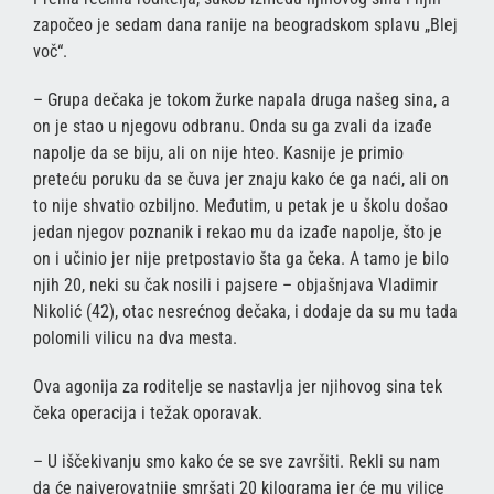
započeo je sedam dana ranije na beogradskom splavu „Blej
voč“.
– Grupa dečaka je tokom žurke napala druga našeg sina, a
on je stao u njegovu odbranu. Onda su ga zvali da izađe
napolje da se biju, ali on nije hteo. Kasnije je primio
preteću poruku da se čuva jer znaju kako će ga naći, ali on
to nije shvatio ozbiljno. Međutim, u petak je u školu došao
jedan njegov poznanik i rekao mu da izađe napolje, što je
on i učinio jer nije pretpostavio šta ga čeka. A tamo je bilo
njih 20, neki su čak nosili i pajsere – objašnjava Vladimir
Nikolić (42), otac nesrećnog dečaka, i dodaje da su mu tada
polomili vilicu na dva mesta.
Ova agonija za roditelje se nastavlja jer njihovog sina tek
čeka operacija i težak oporavak.
– U iščekivanju smo kako će se sve završiti. Rekli su nam
da će najverovatnije smršati 20 kilograma jer će mu vilice