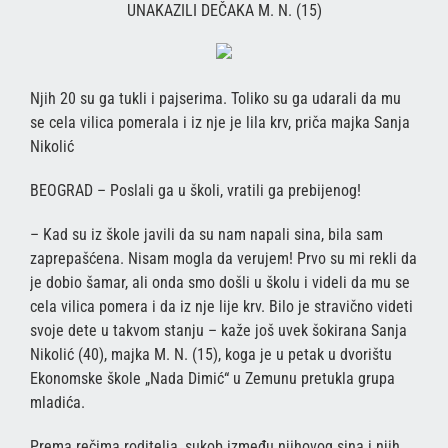
UNAKAZILI DEČAKA M. N. (15)
Njih 20 su ga tukli i pajserima. Toliko su ga udarali da mu
se cela vilica pomerala i iz nje je lila krv, priča majka Sanja
Nikolić
BEOGRAD – Poslali ga u školi, vratili ga prebijenog!
– Kad su iz škole javili da su nam napali sina, bila sam
zaprepašćena. Nisam mogla da verujem! Prvo su mi rekli da
je dobio šamar, ali onda smo došli u školu i videli da mu se
cela vilica pomera i da iz nje lije krv. Bilo je stravično videti
svoje dete u takvom stanju – kaže još uvek šokirana Sanja
Nikolić (40), majka M. N. (15), koga je u petak u dvorištu
Ekonomske škole „Nada Dimić“ u Zemunu pretukla grupa
mladića.
Prema rečima roditelja, sukob između njihovog sina i njih