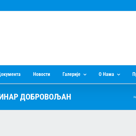
окумента
Новости
Галерије
О Нама
П
 ДИНАР ДОБРОВОЉАН
Н