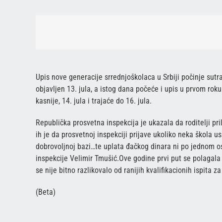
Upis nove generacije srrednjoškolaca u Srbiji počinje sutra
objavljen 13. jula, a istog dana počeće i upis u prvom rok
kasnije, 14. jula i trajaće do 16. jula.
Republička prosvetna inspekcija je ukazala da roditelji pr
ih je da prosvetnoj inspekciji prijave ukoliko neka škola 
dobrovoljnoj bazi…te uplata đačkog dinara ni po jednom o
inspekcije Velimir Tmušić.Ove godine prvi put se polagala
se nije bitno razlikovalo od ranijih kvalifikacionih ispita z
(Beta)