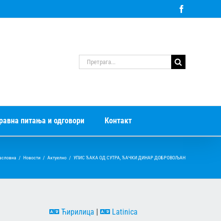
Facebook
Претрага
за:
равна питања и одговори
Контакт
асловна
/
Новости
/
Актуелно
/
УПИС ЂАКА ОД СУТРА, ЂАЧКИ ДИНАР ДОБРОВОЉАН
Ћирилица
|
Latinica