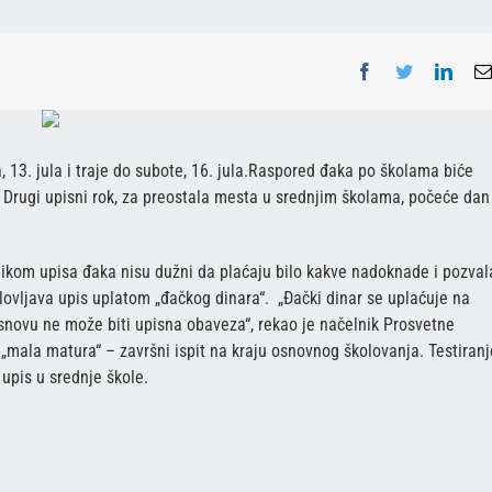
Facebook
Twitter
Linke
, 13. jula i traje do subote, 16. jula.Raspored đaka po školama biće
u Drugi upisni rok, za preostala mesta u srednjim školama, počeće dan
ilikom upisa đaka nisu dužni da plaćaju bilo kakve nadoknade i pozval
uslovljava upis uplatom „đačkog dinara“. „Đački dinar se uplaćuje na
snovu ne može biti upisna obaveza“, rekao je načelnik Prosvetne
 „mala matura“ – završni ispit na kraju osnovnog školovanja. Testiranj
a upis u srednje škole.