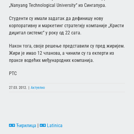
„Nanyang Technological University“ из Сингапура.
Студенти су имали задатак да дефинишу нову
корпоративну и маркетинг стратегију компаније „Кристи
диџитал системс“ у року од 22 сата.
Након тога, своје решење представили су пред жиријем.
Жири је имао 12 чланова, а чинили су га екперти из
праксе водећих међународних компанија.
РТС
27.03. 2012.
|
Актуелно
Ћирилица
|
Latinica