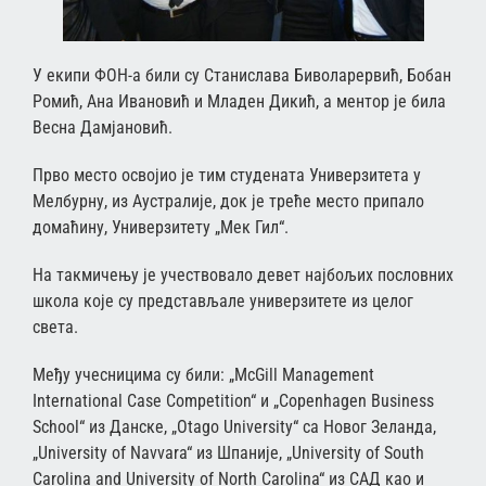
У екипи ФОН-а били су Станислава Биволарервић, Бобан
Ромић, Ана Ивановић и Младен Дикић, а ментор је била
Весна Дамјановић.
Прво место освојио је тим студената Универзитета у
Мелбурну, из Аустралије, док је треће место припало
домаћину, Универзитету „Мек Гил“.
На такмичењу је учествовало девет најбољих пословних
школа које су представљале универзитете из целог
света.
Међу учесницима су били: „McGill Management
International Case Competition“ и „Copenhagen Business
School“ из Данске, „Otago University“ са Новог Зеланда,
„University of Navvara“ из Шпаније, „University of South
Carolina and University of North Carolina“ из САД као и