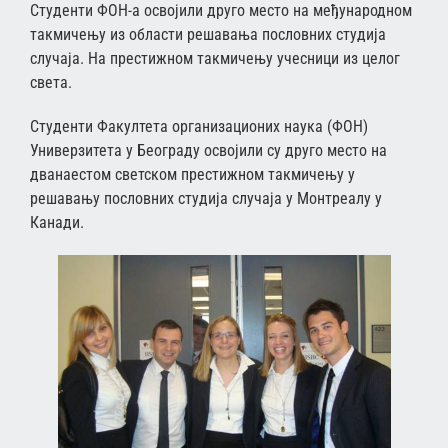
Студенти ФОН-а освојили друго место на међународном
такмичењу из области решавања пословних студија
случаја. На престижном такмичењу учесници из целог
света.
Студенти Факултета организационих наука (ФОН)
Универзитета у Београду освојили су друго место на
дванаестом светском престижном такмичењу у
решавању пословних студија случаја у Монтреалу у
Канади.