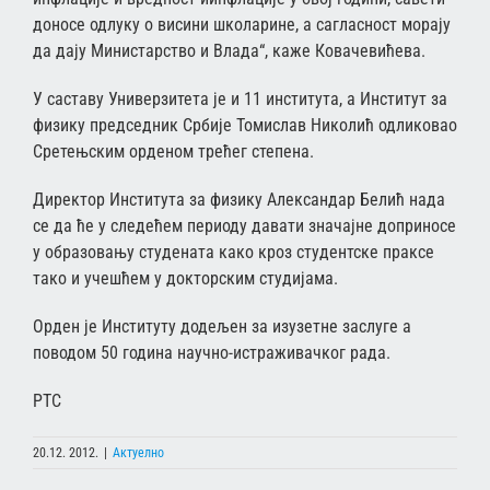
доносе одлуку о висини школарине, а сагласност морају
да дају Министарство и Влада“, каже Ковачевићева.
У саставу Универзитета је и 11 института, а Институт за
физику председник Србије Томислав Николић одликовао
Сретењским орденом трећег степена.
Директор Института за физику Александар Белић нада
се да ће у следећем периоду давати значајне доприносе
у образовању студената како кроз студентске праксе
тако и учешћем у докторским студијама.
Орден је Институту додељен за изузетне заслуге а
поводом 50 година научно-истраживачког рада.
РТС
20.12. 2012.
|
Актуелно