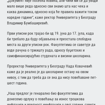
„Документ није посебна новина, али чини ми се да уводи
мало више реда односно сви знамо шта нас чека и
каква динамика, односно која ће правила важити током
наредне године“, каже ректор Универзитета у Београду
Владимир Бумбаширевић.
Први уписни рок трајао би од 19. јуна до 17. јула, када
би требало да буду објављена и преостала слободна
места за други уписни рок. Факултетима се саветује да
воде рачуна о тржишту рада, односу буџетских и
самофинансирајућих студената и висини школарина.
Проректор Универзитета у Београду Нада Ковачевић
каже да је реално је да школарине остану на овом
нивоу, с тим да треба да се зна да нису повећаване пет-
шест година.
„Наш предлог је генарално био факултетима да
донесемо одлуку о повећању за износ трошкова
инфлације и вредност иинфлације у овој години, савети