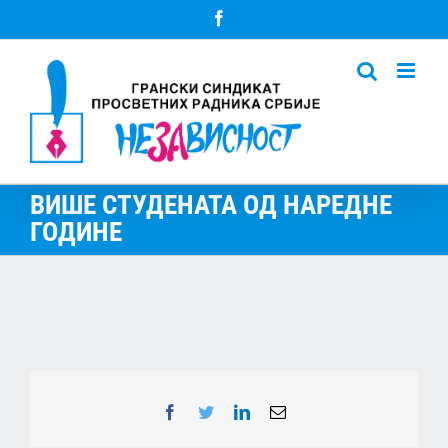
Skip
Facebook
to
content
ВИШЕ СТУДЕНАТА ОД НАРЕДНЕ
ГОДИНЕ
Facebook
Twitter
LinkedIn
Email