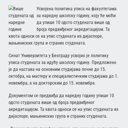
Усвојена политика уписа на факултетама
за наредну школску годину, коју ће моћи
да упише 10 одсто студената више од
броја предвиђеног акредитацијом. Та
квота односи се на упис студената из дијаспоре,
мањиниских група и страних студената.
Сенат Универзитета у Београду усвојио је политику
уписа студената за идућу школску годину. Предложено
је да настава на основним студијама почне до 15.
октобра, на мастеру и специјалистичким студијама до 1.
новембра, а на докторским до 15. новембра.
Документом се предвиђа да наредну годину упише 10
одсто студената више од броја предвиђеног
акредитацијом. Та квота односи се на упис студената из
дијаспоре, мањиниских група и страних студената.