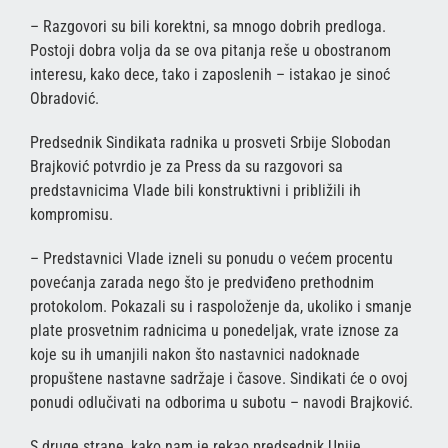
– Razgovori su bili korektni, sa mnogo dobrih predloga.
Postoji dobra volja da se ova pitanja reše u obostranom
interesu, kako dece, tako i zaposlenih – istakao je sinoć
Obradović.
Predsednik Sindikata radnika u prosveti Srbije Slobodan
Brajković potvrdio je za Press da su razgovori sa
predstavnicima Vlade bili konstruktivni i približili ih
kompromisu.
– Predstavnici Vlade izneli su ponudu o većem procentu
povećanja zarada nego što je predviđeno prethodnim
protokolom. Pokazali su i raspoloženje da, ukoliko i smanje
plate prosvetnim radnicima u ponedeljak, vrate iznose za
koje su ih umanjili nakon što nastavnici nadoknade
propuštene nastavne sadržaje i časove. Sindikati će o ovoj
ponudi odlučivati na odborima u subotu – navodi Brajković.
S druge strane, kako nam je rekao predsednik Unije