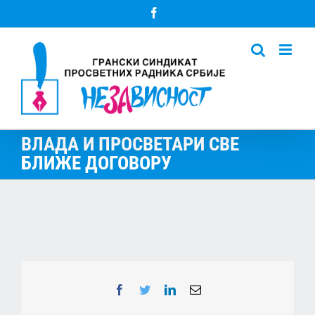
Skip
Facebook
to
content
ВЛАДА И ПРОСВЕТАРИ СВЕ
БЛИЖЕ ДОГОВОРУ
Facebook
Twitter
LinkedIn
Email