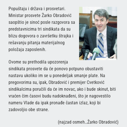
Popuštaju i država i prosvetari.
Ministar prosvete Žarko Obradović
saopštio je sinoć posle razgovora sa
predstavnicima tri sindikata da su
blizu dogovora o završetku štrajka i
rešavanju pitanja materijalnog
položaja zaposlenih.
Ovome su prethodila upozorenja
sindikata prosvete da će ponovo potpuno obustaviti
nastavu ukoliko im se u ponedeljak smanje plate. Na
pregovorima su, ipak, Obradović i premijer Cvetković
sindikalcima poručili da će im novac, ako i bude skinut, biti
vraćen čim časovi budu nadoknađeni, što je nagovestilo
nameru Vlade da ipak pronađe častan izlaz, koji bi
zadovoljio obe strane.
(najzad osmeh…Žarko Obradović)