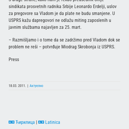
sindikata prosvetnih radnika Srbije Leonardo Erdelji, uslov
za pregovore sa Vladom je da plate ne budu smanjene. U
USPRS kažu dapregovori ne odlažu miting zaposlenih u
javnim službama najavljen za 25. mart.
– Razmišljamo i o tome da se zadržimo pred Vladom dok se
problem ne reši – potvrđuje Miodrag Skrobonja iz USPRS.
Press
18.03. 2011.
|
Актуелно
Ћирилица
|
Latinica