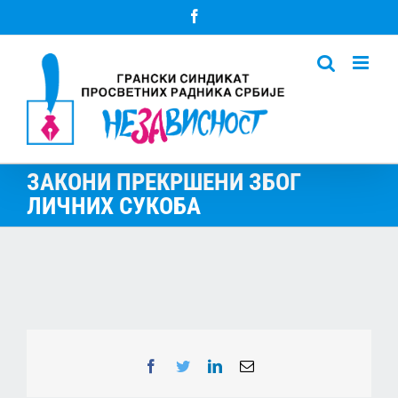
Skip
Facebook
to
content
ЗАКОНИ ПРЕКРШЕНИ ЗБОГ
ЛИЧНИХ СУКОБА
Facebook
Twitter
LinkedIn
Email