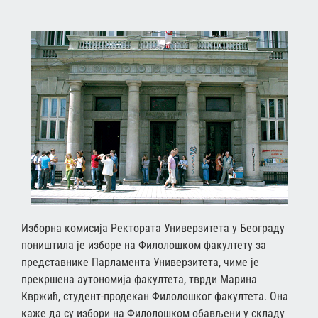
Изборна комисија Ректората Универзитета у Београду
поништила је изборе на Филолошком факултету за
представнике Парламента Универзитета, чиме је
прекршена аутономија факултета, тврди Марина
Квржић, студент-продекан Филолошког факултета. Она
каже да су избори на Филолошком обављени у складу