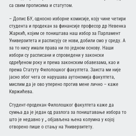
са свим прописима и статутом.
– Допис БУ, односно изборне комисије, коју чине четири
студента и продекан за финансије професор др Невенка
Жаркић, којим се поништава наш избор за Парламент
Универзитета и расписују се нови, добили смо у среду. А
за то нису имали права ни по једном основу. Наши
избори су расписани и спроведени у законски
одређеном року и према законским обавезама, као и
према Статуту Филолошког факултета. Заиста ми није
јасно због чега се нарушава аутономија факултета,
мислим да је ово уперено против мене лично – каже
Квржићева.
Студент-продекан Филолошког факултета каже да
сумња да је један од разлога за поништавање избора то
што је недавно у „ објављена њена колумна у којој
отворено пише о стању на Универзитету.