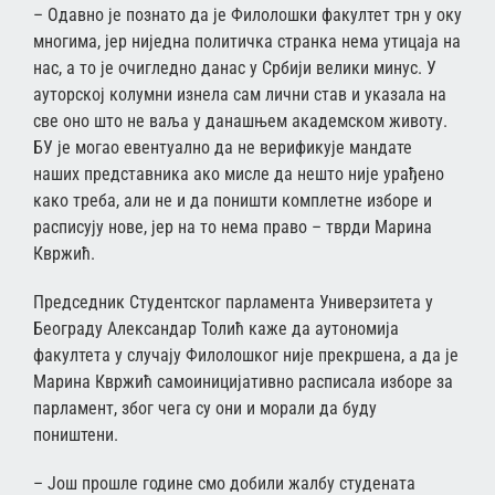
– Одавно је познато да је Филолошки факултет трн у оку
многима, јер ниједна политичка странка нема утицаја на
нас, а то је очигледно данас у Србији велики минус. У
ауторској колумни изнела сам лични став и указала на
све оно што не ваља у данашњем академском животу.
БУ је могао евентуално да не верификује мандате
наших представника ако мисле да нешто није урађено
како треба, али не и да поништи комплетне изборе и
расписују нове, јер на то нема право – тврди Марина
Квржић.
Председник Студентског парламента Универзитета у
Београду Александар Толић каже да аутономија
факултета у случају Филолошког није прекршена, а да је
Марина Квржић самоиницијативно расписала изборе за
парламент, због чега су они и морали да буду
поништени.
– Још прошле године смо добили жалбу студената