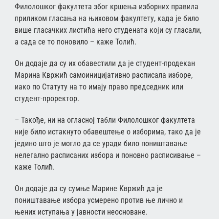
Филолошког факултета због кршења изборних правила
приликом гласања на њиховом факултету, када је било
више гласачких листића него студената који су гласали,
а сада се то поновило – каже Толић.
Он додаје да су их обавестили да је студент-продекан
Марина Квржић самоиницијативно расписала изборе,
иако по Статуту на то имају право председник или
студент-проректор.
– Такође, ни на огласној табли Филолошког факултета
није било истакнуто обавештење о изборима, тако да је
једино што је могло да се уради било поништавање
нелегално расписаних избора и поновно расписивање –
каже Толић.
Он додаје да су сумње Марине Квржић да је
поништавање избора усмерено против ње лично и
њених иступања у јавности неосноване.