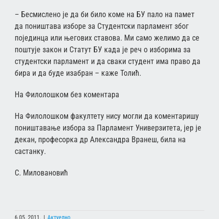
– Бесмислено је да би било коме на БУ пало на памет
да поништава изборе за Студентски парламент због
појединца или његових ставова. Ми само желимо да се
поштује закон и Статут БУ када је реч о изборима за
студентски парламент и да сваки студент има право да
бира и да буде изабран – каже Толић.
На Филолошком без коментара
На Филолошком факултету нису могли да коментаришу
поништавање избора за Парламент Универзитета, јер је
декан, професорка др Александра Вранеш, била на
састанку.
С. Миловановић
6.05. 2011.
|
Актуелно