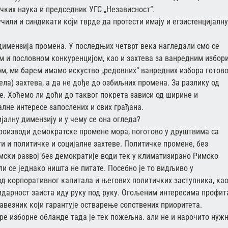
чких наука и председник УГС „Независност“.
или и синдикати који тврде да протести имају и егзистенцијалну
 димензија промена. У последњих четврт века нагледали смо се
м и пословном конкуренцијом, као и захтева за ванредним избор
алом, ми барем имамо искуство „редовних“ ванредних избора готов
ла) захтева, а да не дође до озбиљних промена. За разлику од
. Хоћемо ли доћи до таквог покрета зависи од ширине и
алне интересе запослених и свих грађана.
ијалну димензију и у чему се она огледа?
 производи демократске промене мора, поготово у друштвима са
 и политичке и социјалне захтеве. Политичке промене, без
омски развој без демократије води тек у климатизирано Римско
ли се једнако ништа не питате. Посебно је то видљиво у
од корпоративног капитала и његових политичких заступника, ка
лидарност заиста иду руку под руку. Огољеним интересима профит
авезник који гарантује остварење сопствених приоритета.
е изборне обланде тада је тек пожељна. али не и нарочито нуж