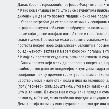
Данас Зоран Стојиљковић, професор Факултета полити
* Како коментаришете то што су се студентима прикључ
димензију и да је то протест гладних и оних без посла?
– Управо потребом да се споје политичка и социјална
штрајкова злоупотребљених за обрачуне са политичко
после којих је све остајало исто. Ако не и горе. Уост
сваке године. Протест се може завршити усвајањем (де
протеста покрет мора формулисати целовитије промене
обједињености захтева и мере у којој они погађају вит
* Имају ли протести студената, осим политичких, и соц
– Сваки протест који жели да прерасте у покрет који
слабом демократском кондицијом и културом, садржати
социјалних, тек су промене гарнитура на власти. Екон
царство у коме имате стан, кола и плазма телевизор, а
(полу)периферијским друштвима, у тој мери зависним 
што је то наше. Демократија и социјална правда и со
важни су, међутим, само стабилан поредак и поуздан с
Демократија на нивоу институционалне љуштуре или пр