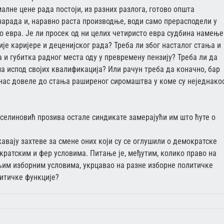
лне цене рада постоји, из разних разлога, готово општа
зарада и, наравно раста производње, води само прерасподели у
то евра. Је ли просек од ни целих четиристо евра судбина намењ
ије каријере и деценијског рада? Треба ли због насталог стања и
и губитка радног места оду у превремену пензију? Треба ли да
 испод својих квалификација? Или рачун треба да коначно, бар
у нас довеле до стања раширеног сиромаштва у коме су неједнако
селиновић прозива остале синдикате замерајући им што ћуте о
жавају захтеве за смене оних који су се оглушили о демократске
ратским и фер условима. Питање је, међутим, колико право на
љим изборним условима, укрцавао на разне изборне политичке
литичке функције?