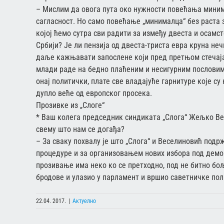
– Мислим да овога пута око нужности повећања минима
сагласност. Но само повећање „минималца“ без раста 
којој ћемо сутра сви радити за између двеста и осамс
Србији? Је ли пензија од двеста-триста евра круна неч
даље кажњавати запослене који пред претњом стечаја 
млади раде на бедно плаћеним и несигурним пословима
онај политички, плате све владајуће гарнитуре које с
дупло веће од европског просека.
Прозивке из „Слоге“
* Ваш колега председник синдиката „Слога“ Жељко Ве
свему што нам се догађа?
– За сваку похвалу је што „Слога“ и Веселиновић подр
процедуре и за организовањем нових избора под демок
прозивање има неко ко се претходно, под не битно бо
бродове и улазио у парламент и вршио саветничке по
22.04. 2017.
|
Актуелно