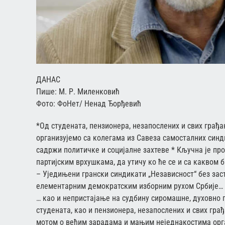
ДАНАС
Пише: М. Р. Миленковић
Фото: ФоНет/ Ненад Ђорђевић
*Од студената, пензионера, незапослених и свих грађа
организујемо са колегама из Савеза самосталних синд
садржи политичке и социјалне захтеве * Кључна је про
партијским врхушкама, да утичу ко ће се и са каквом 
– Уједињени грански синдикати „Независност“ без зас
елементарним демократским изборним рухом Србије…
… као и непристајање на судбину сиромашне, духовно 
студената, као и пензионера, незапослених и свих гра
мотом о већим зарадама и мањим неједнакостима орга