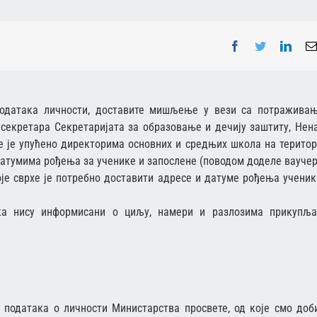
Facebook
Twitter
Linke
података личности, доставите мишљење у вези са потражива
 секретара Секретаријата за образовање и дечију заштиту, Нен
е је упућено директорима основних и средњих школа на територ
датумима рођења за ученике и запослене (поводом доделе ваучер
је сврхе је потребно доставити адресе и датуме рођења ученик
ка нису информисани о циљу, намери и разлозима прикупљ
 података о личности Министарства просвете, од које смо доб