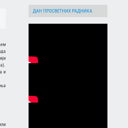
ДАН ПРОСВЕТНИХ РАДНИКА
dIn
Email
њем
ада
ији
а).
а и
ања
или