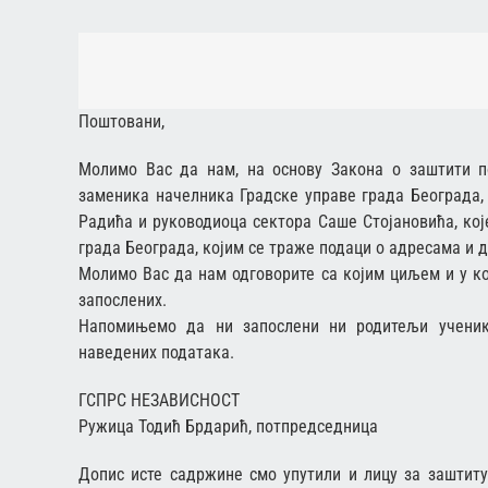
Поштовани,
Молимо Вас да нам, на основу Закона о заштити 
заменика начелника Градске управе града Београда,
Радића и руководиоца сектора Саше Стојановића, кој
града Београда, којим се траже подаци о адресама и 
Молимо Вас да нам одговорите са којим циљем и у ко
запослених.
Напомињемо да ни запослени ни родитељи учени
наведених података.
ГСПРС НЕЗАВИСНОСТ
Ружица Тодић Брдарић, потпредседница
Допис исте садржине смо упутили и лицу за заштиту