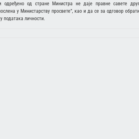
и одређено од стране Министра не даје правне савете дру
ослена у Министарству просвете“, као и да се за одговор обрат
ту података личности.