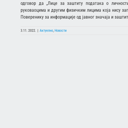
одговор да „Лице за заштиту података о личност
руковаоцима и другим физичким лицима која нису зап
Поверенику за информације од јавног значаја и зашти
3.11. 2022.
|
Актуелно
,
Новости