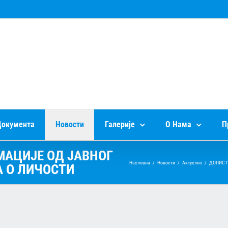
окумента
Новости
Галерије
О Нама
П
МАЦИЈЕ ОД ЈАВНОГ
Насловна
/
Новости
/
Актуелно
/
ДОПИС 
А О ЛИЧОСТИ