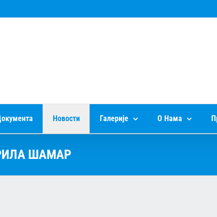
окумента
Новости
Галерије
О Нама
П
РИЛА ШАМАР