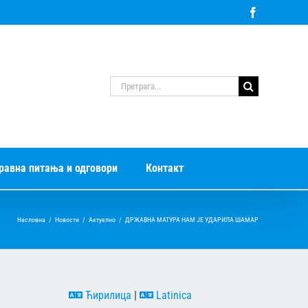
Facebook
Претрага
за:
равна питања и одговори
Контакт
Насловна
/
Новости
/
Актуелно
/
ДРЖАВНА МАТУРА НАМ ЈЕ УДАРИЛА ШАМАР
Ћирилица
|
Latinica