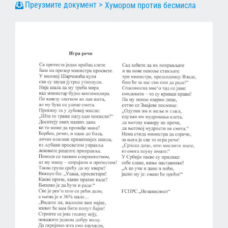
Хумором против бесмисла