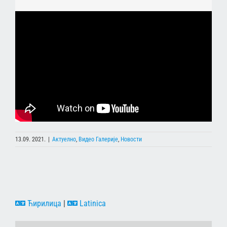
13.09. 2021.
|
Актуелно
,
Видео Галерије
,
Новости
Ћирилица
|
Latinica