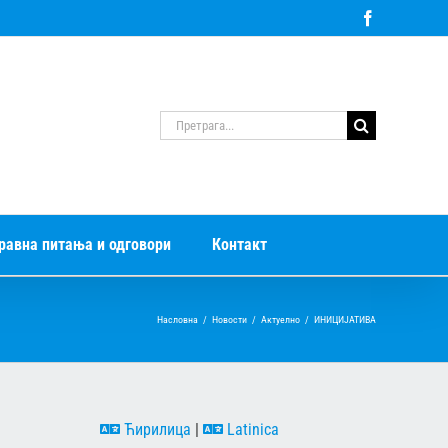
Facebook
Претрага
за:
равна питања и одговори
Контакт
Насловна
/
Новости
/
Актуелно
/
ИНИЦИЈАТИВА
Ћирилица
|
Latinica