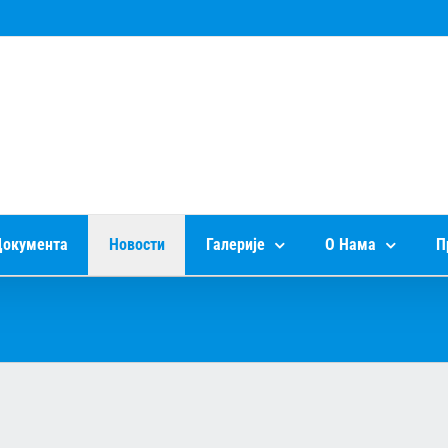
окумента
Новости
Галерије
О Нама
П