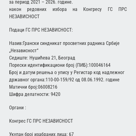
за период 2021 – 2026. године.
након редовних избора на Конгресу ГС ПРС
НЕЗАВИСНОСТ
Подаци ГС ПРС НЕЗАВИСНОСТ:
Назив:Грански синдникат просветних радника Србије
„Независност“
Седиште: Нушићева 21, Београд
Порески идентификациони број (ПИБ):100046164
Број и датум решења о упису у Регистар код надлежног
државног органа:110-00-159/92 од 08.06.1992. године
Матични број:06008216
Шифра делатности: 9420
Органи :
Конгрес ГС ПРС НЕЗАВИСНОСТ
Укупан број изабраних лица: 67