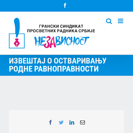
Skip
Facebook
to
content
ИЗВЕШТАЈ О ОСТВАРИВАЊУ
РОДНЕ РАВНОПРАВНОСТИ
Facebook
Twitter
LinkedIn
Email