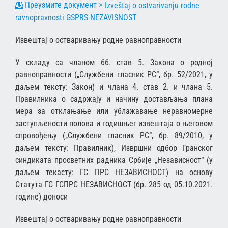
Izveštaj o ostvarivanju rodne
ravnopravnosti GSPRS NEZAVISNOST
Извештај о остваривању родне равноправности
У складу са чланом 66. став 5. Закона о родној
равноправности („Службени гласник РС“, бр. 52/2021, у
даљем тексту: Закон) и члана 4. став 2. и члана 5.
Правилника о садржају и начину достављања плана
мера за отклањање или ублажавање неравномерне
заступљености полова и годишњег извештаја о његовом
спровођењу („Службени гласник РС“, бр. 89/2010, у
даљем тексту: Правилник), Извршни одбор Гранског
синдиката просветних радника Србије „Независност“ (у
даљем текасту: ГС ПРС НЕЗАВИСНОСТ) на основу
Статута ГС ГСПРС НЕЗАВИСНОСТ (бр. 285 од 05.10.2021.
године) доноси
Извештај о остваривању родне равноправности