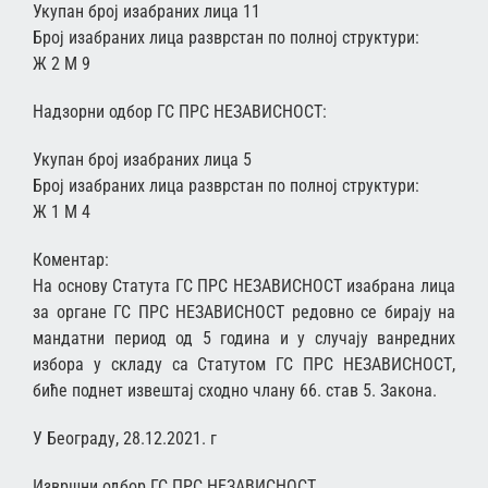
Укупан број изабраних лица 11
Број изабраних лица разврстан по полној структури:
Ж 2 М 9
Надзорни одбор ГС ПРС НЕЗАВИСНОСТ:
Укупан број изабраних лица 5
Број изабраних лица разврстан по полној структури:
Ж 1 М 4
Коментар:
На основу Статута ГС ПРС НЕЗАВИСНОСТ изабрана лица
за органе ГС ПРС НЕЗАВИСНОСТ редовно се бирају на
мандатни период од 5 година и у случају ванредних
избора у складу са Статутом ГС ПРС НЕЗАВИСНОСТ,
биће поднет извештај сходно члану 66. став 5. Закона.
У Београду, 28.12.2021. г
Извршни одбор ГС ПРС НЕЗАВИСНОСТ