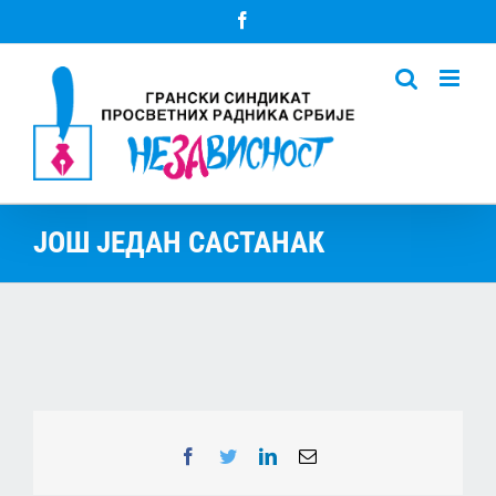
Skip
Facebook
to
content
ЈОШ ЈЕДАН САСТАНАК
Facebook
Twitter
LinkedIn
Email