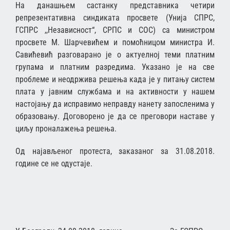
На данашњем састанку представника четири
репрезентативна синдиката просвете (Унија СПРС,
ГСПРС ,,Независност“, СРПС и СОС) са министром
просвете М. Шарчевићем и помоћницом министра И.
Савићевић разговарано је о актуелној теми платним
групама и платним разредима. Указано је на све
проблеме и неодржива решења када је у питању систем
плата у јавним службама и на активности у нашем
настојању да исправимо неправду нанету запосленима у
образовању. Договорено је да се преговори наставе у
циљу проналажења решења.
Од најављеног протеста, заказаног за 31.08.2018.
године се не одустаје.