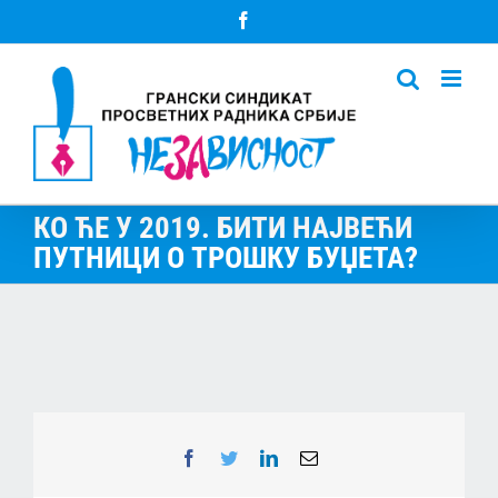
Skip
Facebook
to
content
КО ЋЕ У 2019. БИТИ НАЈВЕЋИ
ПУТНИЦИ О ТРОШКУ БУЏЕТА?
Facebook
Twitter
LinkedIn
Email