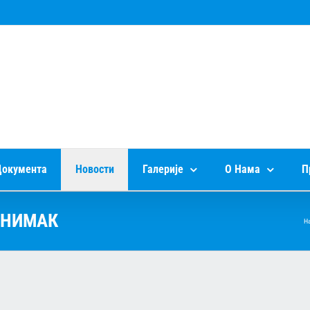
окумента
Новости
Галерије
О Нама
П
СНИМАК
Н