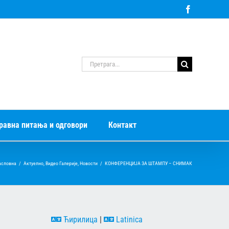
Facebook
Претрага
за:
равна питања и одговори
Контакт
асловна
/
Актуелно
,
Видео Галерије
,
Новости
/
КОНФЕРЕНЦИЈА ЗА ШТАМПУ – СНИМАК
Ћирилица
|
Latinica