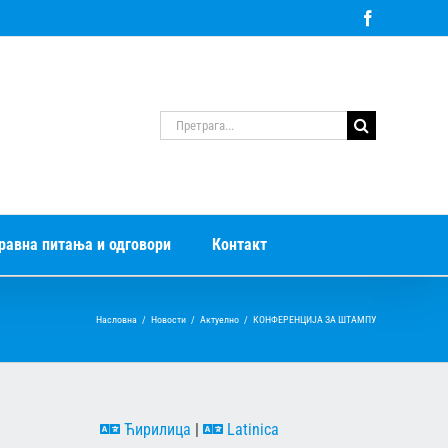
Facebook
Претрага
за:
равна питања и одговори
Контакт
Насловна
/
Новости
/
Актуелно
/
КОНФЕРЕНЦИЈА ЗА ШТАМПУ
Ћирилица
|
Latinica