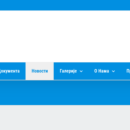
окумента
Новости
Галерије
О Нама
П