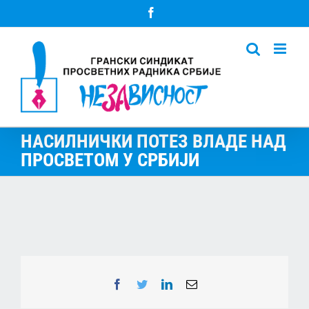
Skip
Facebook
to
content
НАСИЛНИЧКИ ПОТЕЗ ВЛАДЕ НАД
ПРОСВЕТОМ У СРБИЈИ
Facebook
Twitter
LinkedIn
Email