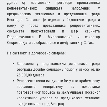
Данас су настављени преговори представника
репрезентативних синдиката запослених у
предшколским установама и представника града
Београда. Састанак је одржан у Скупштини града и
њему су поред представника репрезентативних
синдиката присуствовали и шеф кабинета
Градоначелника Б. Милосављевић и секретар
Секретаријата за образовање и дечју заштиту С. Гак.
На састанку је договорено следеће:
Запослени у предшколским установама града
Београда добиће солидарну помоћ у износу од по
25.000,00 динара
Репрезентативни синдикати ће у што краћем року
проследити иницијативу за покретање
преговарачког процеса за закључивање Посебног
колективног уговора за предшколске установе
чији је оснивач град Београд.