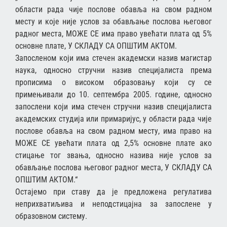
области рада чије послове обавља на свом радном
месту и које није услов за обављање послова његовог
радног места, МОЖЕ СЕ има право увећати плата од 5%
основне плате, У СКЛАДУ СА ОПШТИМ АКТОМ.
Запосленом који има стечен академски назив магистар
наука, односно стручни назив специјалиста према
прописима о високом образовању који су се
примењивали до 10. септембра 2005. године, односно
запослени који има стечен стручни назив специјалиста
академских студија или примаријус, у области рада чије
послове обавља на свом радном месту, има право на
MOЖЕ СЕ увећати плата од 2,5% основне плате ако
стицање тог звања, односно назива није услов за
обављање послова његовог радног места, У СКЛАДУ СА
ОПШТИМ АКТОМ.“
Остајемо при ставу да је предложена регулатива
неприхватиљива и неподстицајна за запослене у
образовном систему.