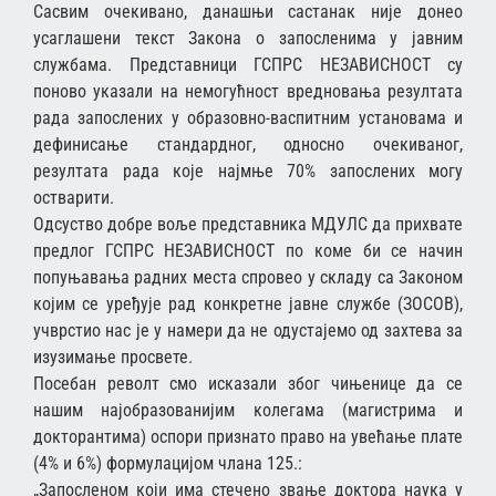
Сасвим очекивано, данашњи састанак није донео
усаглашени текст Закона о запосленима у јавним
службама. Представници ГСПРС НЕЗАВИСНОСТ су
поново указали на немогућност вредновања резултата
рада запослених у образовно-васпитним установама и
дефинисање стандардног, односно очекиваног,
резултата рада које најмње 70% запослених могу
остварити.
Одсуство добре воље представника МДУЛС да прихвате
предлог ГСПРС НЕЗАВИСНОСТ по коме би се начин
попуњавања радних места спровео у складу са Законом
којим се уређује рад конкретне јавне службе (ЗОСОВ),
учврстио нас је у намери да не одустајемо од захтева за
изузимање просвете.
Посебан револт смо исказали због чињенице да се
нашим најобразованијим колегама (магистрима и
докторантима) оспори признато право на увећање плате
(4% и 6%) формулацијом члана 125.:
„Запосленом који има стечено звање доктора наука у