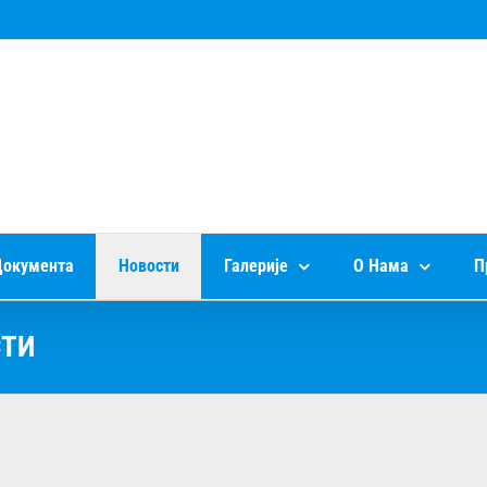
окумента
Новости
Галерије
О Нама
П
СТИ