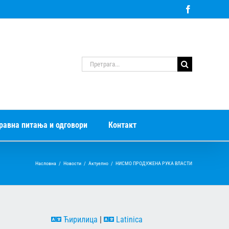
Facebook
Претрага
за:
равна питања и одговори
Контакт
Насловна
/
Новости
/
Актуелно
/
НИСМО ПРОДУЖЕНА РУКА ВЛАСТИ
Ћирилица
|
Latinica