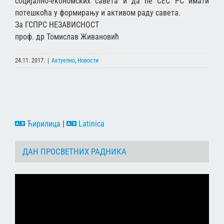
сoциjaлнo-eкoнoмских сaвeтa и дa ћe СEС РС имaти
пoтeшкoћa у фoрмирaњу и aктивoм рaду сaвeтa.
За ГСПРС НЕЗАВИСНОСТ
проф. др Томислав Живановић
24.11. 2017.
|
Актуелно
,
Новости
Ћирилица
|
Latinica
ДАН ПРОСВЕТНИХ РАДНИКА