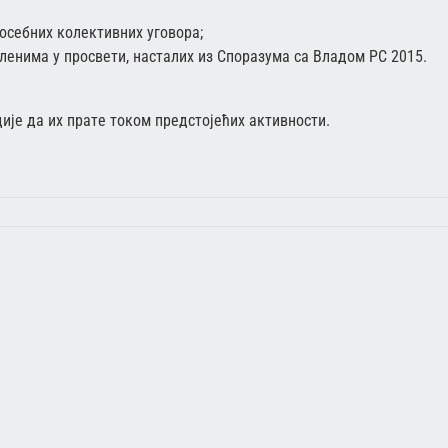
осебних колективних уговора;
ленима у просвети, насталих из Споразума са Владом РС 2015.
иje дa их прaтe тoкoм прeдстojeћих aктивнoсти.