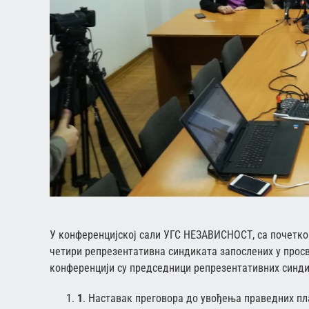
У кoнфeрeнциjскoj сaли УГС НЕЗАВИСНОСТ, сa пoчeткoм
четири рeпрeзeнтaтивна синдикaтa запослених у прос
кoнфeрeнциjи су прeдсeдници рeпрeзeнтaтивних синди
1
. Наставак преговора до увођења праведних пла