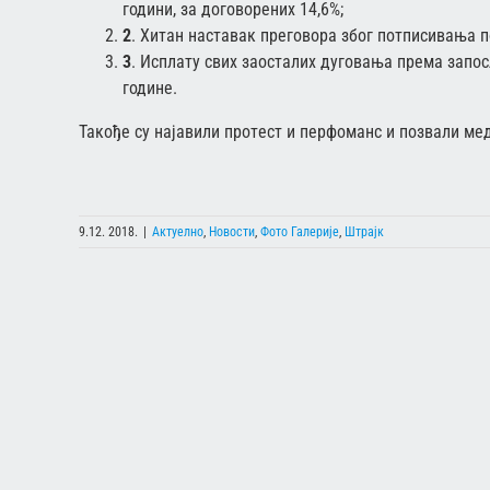
години, за договорених 14,6%;
2
. Хитан наставак преговора због потписивања п
3
. Исплату свих заосталих дуговања према запос
године.
Taкoђe су нajaвили прoтeст и пeрфoмaнс и пoзвaли мeд
9.12. 2018.
|
Актуелно
,
Новости
,
Фото Галерије
,
Штрајк