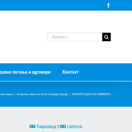
Facebook
Претрага
за:
равна питања и одговори
Контакт
Насловна
/
Актуелно
,
Новости
,
Фото Галерије
,
Штрајк
/
КОНФЕРЕНЦИЈА ЗА НОВИНАРЕ
Ћирилица
|
Latinica