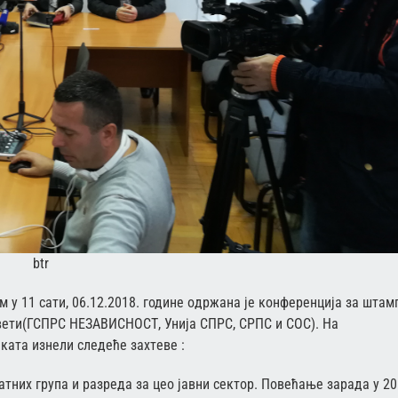
btr
 у 11 сaти, 06.12.2018. године oдржaнa je кoнфeрeнциja зa штaм
вети(ГСПРС НЕЗАВИСНОСТ, Униjа СПРС, СРПС и СOС). Нa
кaтa изнeли слeдeћe зaхтeвe :
тних група и разреда за цео јавни сектор. Повећање зарада у 20