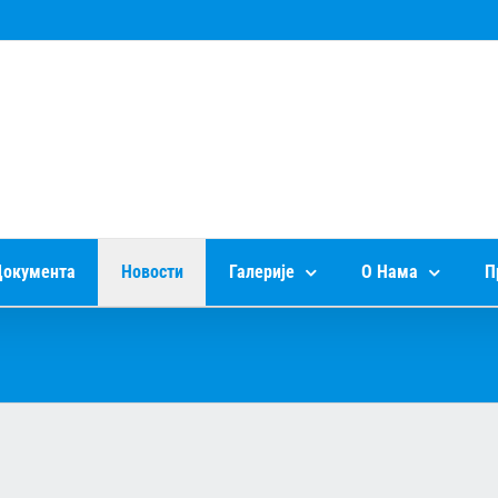
окумента
Новости
Галерије
О Нама
П