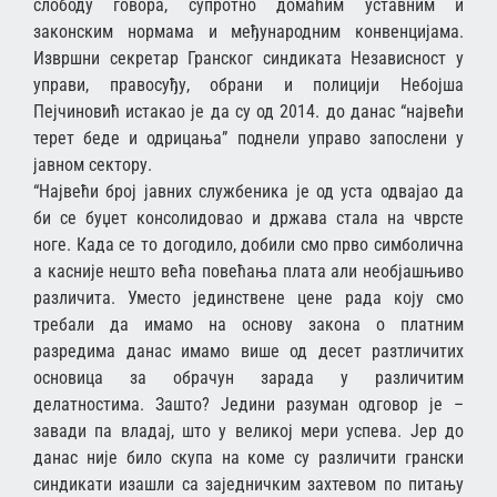
слободу говора, супротно домаћим уставним и
законским нормама и међународним конвенцијама.
Извршни секретар Гранског синдиката Независност у
управи, правосуђу, обрани и полицији Небојша
Пејчиновић истакао је да су од 2014. до данас “највећи
терет беде и одрицања” поднели управо запослени у
јавном сектору.
“Највећи број јавних службеника је од уста одвајао да
би се буџет консолидовао и држава стала на чврсте
ноге. Када се то догодило, добили смо прво симболична
а касније нешто већа повећања плата али необјашњиво
различита. Уместо јединствене цене рада коју смо
требали да имамо на основу закона о платним
разредима данас имамо више од десет разтличитих
основица за обрачун зарада у различитим
делатностима. Зашто? Једини разуман одговор је –
завади па владај, што у великој мери успева. Јер до
данас није било скупа на коме су различити грански
синдикати изашли са заједничким захтевом по питању