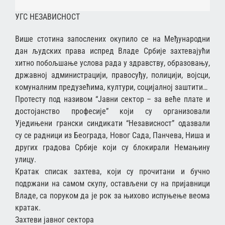
УГС НЕЗАВИСНОСТ
Више стотина запослених окупило се на Међународни
дан људских права испред Владе Србије захтевајући
хитно побољшање услова рада у здравству, образовању,
државној администрацији, правосуђу, полицији, војсци,
комуналним предузећима, култури, социјалној заштити…
Протесту под називом “Јавни сектор – за веће плате и
достојанство професије” који су организовали
Уједињени грански синдикати “Независност” одазвали
су се радници из Београда, Новог Сада, Панчева, Ниша и
других градова Србије који су блокирали Немањину
улицу.
Кратак списак захтева, који су прочитани и бучно
подржани на самом скупу, остављени су на пријавници
Владе, са поруком да је рок за њихово испуњење веома
кратак.
Захтеви јавног сектора