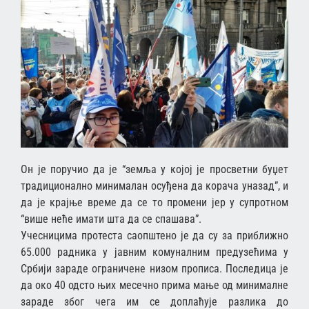
Он је поручио да је “земља у којој је просветни буџет
традиционално минималан осуђена да корача уназад”, и
да је крајње време да се то промени јер у супротном
“више неће имати шта да се спашава”.
Учесницима протеста саопштено је да су за приближно
65.000 радника у јавним комуналним предузећима у
Србији зараде ограничене низом прописа. Последица је
да око 40 одсто њих месечно прима мање од минималне
зараде због чега им се доплаћује разлика до