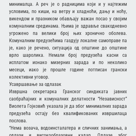
минималца. А реч је о радницима који и у најтежим
условима, по киши, на ветру и хладноћи, дању и ноћу,
викендом и празником обављају важан посао у својим
комуналним срединама. Њима је здравље свакодневно
угрожено па велики број њих хронично оболева.
Комуналним предузећима газдују локалне самоправе па
је, како је речено, ситуација од општине до општине
врло шаролика. Немали број предузећа касни са
исплатом ионако мизерних зарада и по неколико
месеци, иако је прошле године потписан грански
колективни уговор.
Усавршавање за одлазак
Извршна секретарка Гранског синдиката јавних
саобраћајних и комуналних делатности “Независност”
Виолета Гојковић указала је да због минималних зарада
предузећа остају без квалификованих извршилаца
послова.
“Нема возача, водоинсталатера и сличних занимања, а
одлази и високообразовни кадар. Одлазе због