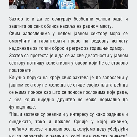
Захтев је и да се осигурају безбедни услови рада и
заштита од свих облика насиља на радном месту.
Свим запосленима у целом јавном сектору мора се
омогућити и гарантовати право на редовну исплату
надокнада за топли оброк и регрес за годишњи одмор.
Захтев са протеста је и да се за све делатности у јавном
сектору потпишу колективни уговори који ће се стварно
поштовати.
Кључна порука на крају свих захтева је да запослени у
јавном сектору не желе да се стиде својих плата већ да
се њима поносе као што се поносе пословима које раде,
а без којих ниједно друштво не може нормално да
функцонише.
“Наши захтеви су реални и у интересу су како радника и
синдиката, тако и државе Србије у којој живимо,
плаћамо порезе и доприносе, школујемо децу убеђујући
их да одрастају у земљи у којој има смисла живети”,