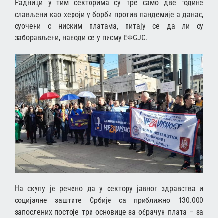
Радници у тим секторима су пре само две године
слављени као хероји у борби против пандемије а данас,
суочени с ниским платама, питају се да ли су
заборављени, наводи се у писму ЕФСЈС.
На скупу је речено да у сектору јавног здравства и
социјалне заштите Србије са приближно 130.000
запослених постоје три основице за обрачун плата – за