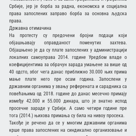
Србије, јер је борба за радна, економска и социјална
права запослених заправо борба за основна људска
права.
Државна отимачина
На протесту су предочени бројни подаци који
објашњавају оправданост поменутих захтева.
Објашњено је да су плате запослених у администрацији
локалних самоуправа 2014. године Уредбом владе о
коефицијентима за обрачун зарада умањене за више од
40 одсто, због чега данас приближно 30.000 њих прима
мање плате него пре осам година. Запослени у
државним органима у звању референата и сарадника са
повећањима од 2018. године до данас месечно примају
између 42.000 и 55.000 динара, што је знатно испод
просечне зараде у Србији. А само четири године пре
тога (2014.) њихова примања су била на нивоу просека.
Такође је речено да се у многим државним органима
крше права запослених на синдикално организовање и