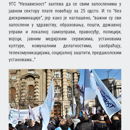
УГС “Независност” захтева да се свим запосленима у
јавном сектору плате повећају за 25 одсто. И то “без
дискриминације”, јер како је наглашено, “важни су сви
запослени у здравству, образовању, пошти, државној
управи и локалној самоуправи, правосуђу, полицији,
војсци, јавним медијским сервисима, установама
културе, комуналним делатностима, саобраћају,
телекомуникацијама, социјалној заштити, предшколским
установама…”