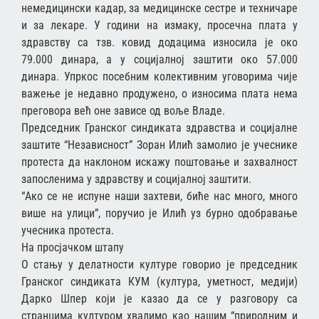
немедицински кадар, за медицинске сестре и техничаре
и за лекаре. У години на измаку, просечна плата у
здравству са тзв. ковид додацима износила је око
79.000 динара, а у социјалној заштити око 57.000
динара. Упркос посебним колективним уговорима чије
важење је недавно продужено, о износима плата нема
преговора већ оне зависе од воље Владе.
Председник Гранског синдиката здравства и социјалне
заштите “Независност” Зоран Илић замолио је учеснике
протеста да наклоном искажу поштовање и захвалност
запосленима у здравству и социјалној заштити.
“Ако се не испуне наши захтеви, биће нас много, много
више на улици”, поручио је Илић уз бурно одобравање
учесника протеста.
На просјачком штапу
О стању у делатности културе говорио је председник
Гранског синдиката КУМ (култура, уметност, медији)
Дарко Шпер који је казао да се у разговору са
странцима културом хвалимо као нашим “природним и