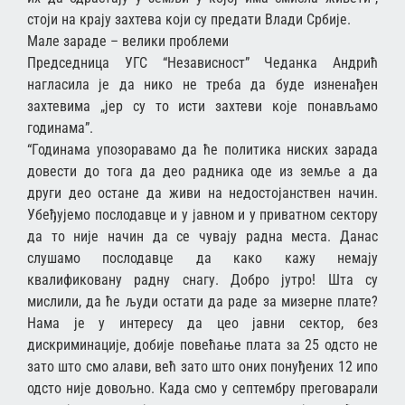
стоји на крају захтева који су предати Влади Србије.
Мале зараде – велики проблеми
Председница УГС “Независност” Чеданка Андрић
нагласила је да нико не треба да буде изненађен
захтевима „јер су то исти захтеви које понављамо
годинама”.
“Годинама упозоравамо да ће политика ниских зарада
довести до тога да део радника оде из земље а да
други део остане да живи на недостојанствен начин.
Убеђујемо послодавце и у јавном и у приватном сектору
да то није начин да се чувају радна места. Данас
слушамо послодавце да како кажу немају
квалификовану радну снагу. Добро јутро! Шта су
мислили, да ће људи остати да раде за мизерне плате?
Нама је у интересу да цео јавни сектор, без
дискриминације, добије повећање плата за 25 одсто не
зато што смо алави, већ зато што оних понуђених 12 ипо
одсто није довољно. Када смо у септембру преговарали