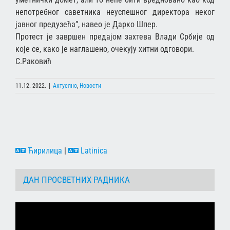
непотребног саветника неуспешног директора неког
јавног предузећа”, навео је Дарко Шпер.
Протест је завршен предајом захтева Влади Србије од
које се, како је наглашено, очекују хитни одговори.
С.Раковић
11.12. 2022.
|
Актуелно
,
Новости
Ћирилица
|
Latinica
ДАН ПРОСВЕТНИХ РАДНИКА