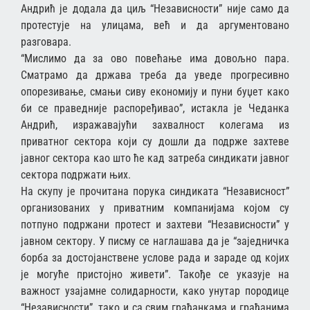
Андрић је додала да циљ “Независности” није само да
протестује на улицама, већ и да аргументовано
разговара.
“Мислимо да за ово повећање има довољно пара.
Сматрамо да држава треба да уведе прогресивно
опорезивање, смањи сиву економију и пуни буџет како
би се праведније распоређивао”, истакла је Чеданка
Андрић, изражавајући захвалност колегама из
приватног сектора који су дошли да подрже захтеве
јавног сектора као што ће кад затреба синдикати јавног
сектора подржати њих.
На скупу је прочитана порука синдиката “Независност”
организованих у приватним компанијама којом су
потпуно подржани протест и захтеви “Независности” у
јавном сектору. У писму се наглашава да је “заједничка
борба за достојанствене услове рада и зараде од којих
је могуће пристојно живети”. Такође се указује на
важност узајамне солидарности, како унутар породице
“Независности”, тако и са свим грађанкама и грађанима