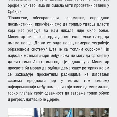
бројке и упитао: Има ли смисла бити просветни радник у
Србији?
“Понижени, обесправљени, сиромашни, оправдано
песимистични, принуђени смо да трпимо ударце власти
која нас убеђује да нам никада није било боље.
Министар финансија тврди да смо економски тигер, да
имамо новца. Да ли се онда новац намерно ускраћује
образовном систему? Шта је са топлим оброком? Ни
најбољи математичари међу нама не могу да одгонетну
да ли га има. Ако га има онда је једнак нули. Министар
просвете би морао да одбаци демагошку реторику којом
се захваљује просветним радницима на изградњи
система вредности јер у истом том систему
најсиромашнији међу нама, они који живе од минималца,
горко плаћају своју одважност да затраже топли оброк
и регрес”, нагласио је Дерењ.