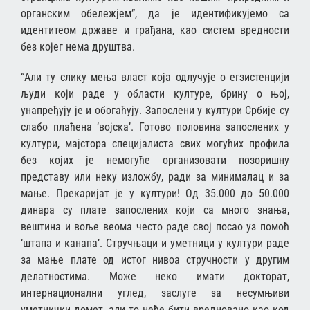
органским обележјем”, да је идентификујемо са
идентитеом државе и грађана, као систем вредности
без којег нема друштва.
“Али ту слику мења власт која одлучује о егзистенцији
људи који раде у области културе, брину о њој,
унапређују је и обогаћују. Запослени у култури Србије су
слабо плаћена ‘војска’. Готово половина запослених у
култури, мајстора специјалиста свих могућих профила
без којих је немогуће организовати позоришну
представу или неку изложбу, ради за минималац и за
мање. Прекаријат је у култури! Од 35.000 до 50.000
динара су плате запослених који са много знања,
вештина и воље веома често раде свој посао уз помоћ
‘штапа и канапа’. Стручњаци и уметници у култури раде
за мање плате од истог нивоа стручности у другим
делатностима. Може неко имати докторат,
интернационални углед, заслуге за несумњиви
уметнички домет, али то неће бити вредновано као код