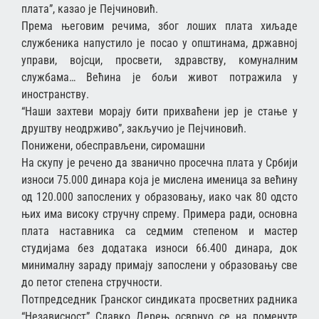
плата”, казао је Пејчиновић.
Према његовим речима, због лоших плата хиљаде
службеника напустило је посао у општинама, државној
управи, војсци, просвети, здравству, комуналним
службама… Већина је бољи живот потражила у
иностранству.
“Наши захтеви морају бити прихваћени јер је стање у
друштву неодрживо”, закључио је Пејчиновић.
Понижени, обесправљени, сиромашни
На скупу је речено да званично просечна плата у Србији
износи 75.000 динара која је мислена именица за већину
од 120.000 запослених у образовању, иако чак 80 одсто
њих има високу стручну спрему. Примера ради, основна
плата наставника са седмим степеном и мастер
студијама без додатака износи 66.400 динара, док
минималну зараду примају запослени у образовању све
до петог степена стручности.
Потпредседник Гранског синдиката просветних радника
“Независност” Славко Дерењ осврнуо се на поменуте