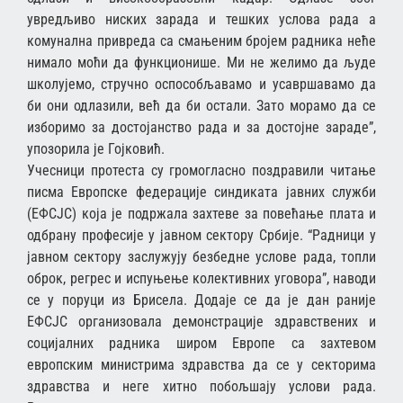
увредљиво ниских зарада и тешких услова рада а
комунална привреда са смањеним бројем радника неће
нимало моћи да функционише. Ми не желимо да људе
школујемо, стручно оспособљавамо и усавршавамо да
би они одлазили, већ да би остали. Зато морамо да се
изборимо за достојанство рада и за достојне зараде”,
упозорила је Гојковић.
Учесници протеста су громогласно поздравили читање
писма Европске федерације синдиката јавних служби
(ЕФСЈС) која је подржала захтеве за повећање плата и
одбрану професије у јавном сектору Србије. “Радници у
јавном сектору заслужују безбедне услове рада, топли
оброк, регрес и испуњење колективних уговора”, наводи
се у поруци из Брисела. Додаје се да је дан раније
ЕФСЈС организовала демонстрације здравствених и
социјалних радника широм Европе са захтевом
европским министрима здравства да се у секторима
здравства и неге хитно побољшају услови рада.