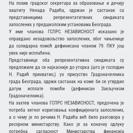
На позив градског секретара за образовање и дечију
заштиту Ненада Радића, одржан је састанак са
представницима репрезентатитвних синдиката
запослених у предшколским установама Београда.
У име чланова ГСПРС НЕЗАВИСНОСТ исказано је
оправдано незадовољство запослених, због чињенице
да солидарна помоћ дефинисана чланом 79. ПКУ још
увек није исплаћена.
Представнице оба репрезентативна синдиката су
предложиле да се најкасније до уторка (што је господин
Н. Радић прихватио,) уз присуство Градоначелника
града Београда, одржи састанак на коме би се утврдио
датум исплате помоћи (дефинисан Закључком
Градоначелника).
На захтев чланова ГСПРС НЕЗАВИСНОСТ, предочена је
потреба хитног кориговања коефицијената запослених,
а о чему је по речима Н. Радића већ било разговора у
ресорном министарству. Како је за коначну одлуку
потребна сагласност Министарства финансија