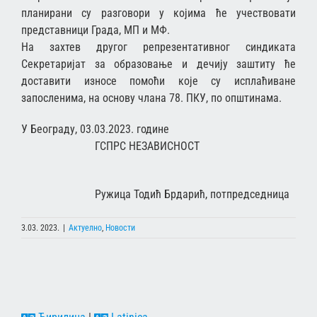
планирани су разговори у којима ће учествовати
представници Града, МП и МФ.
На захтев другог репрезентативног синдиката
Секретаријат за образовање и дечију заштиту ће
доставити износе помоћи које су исплаћиване
запосленима, на основу члана 78. ПКУ, по општинама.
У Београду, 03.03.2023. године
ГСПРС НЕЗАВИСНОСТ
Ружица Тодић Брдарић, потпредседница
3.03. 2023.
|
Актуелно
,
Новости