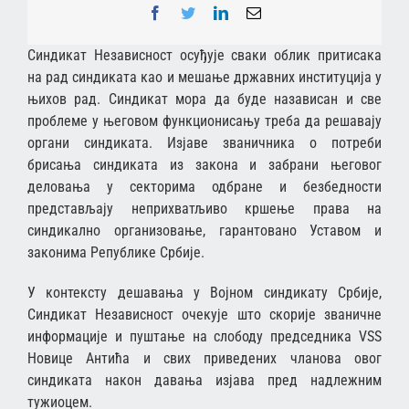
Facebook
Twitter
LinkedIn
Email
Синдикат Независност осуђује сваки облик притисака
на рад синдиката као и мешање државних институција у
њихов рад. Синдикат мора да буде назависан и све
проблеме у његовом функционисању треба да решавају
органи синдиката. Изјаве званичника о потреби
брисања синдиката из закона и забрани његовог
деловања у секторима одбране и безбедности
представљају неприхватљиво кршење права на
синдикално организовање, гарантовано Уставом и
законима Републике Србије.
У контексту дешавања у Војном синдикату Србије,
Синдикат Независност очекује што скорије званичне
информације и пуштање на слободу председника VSS
Новице Антића и свих приведених чланова овог
синдиката након давања изјава пред надлежним
тужиоцем.