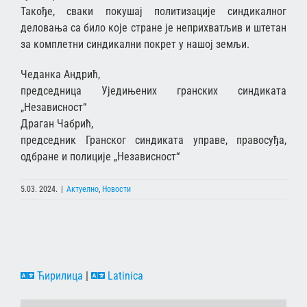
Такође, сваки покушај политизације синдикалног
деловања са било које стране је неприхватљив и штетан
за комплетни синдикални покрет у нашој земљи.
Чеданка Андрић,
председница Уједињених гранских синдиката
„Независност“
Драган Чабрић,
председник Гранског синдиката управе, правосуђа,
одбране и полиције „Независност“
5.03. 2024.
|
Актуелно
,
Новости
Ћирилица
|
Latinica