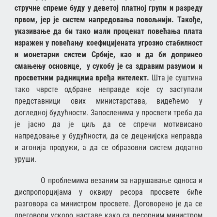
стручне спреме буду у деветој платној групи и разреду
првом, јер је систем напредовања повољнији. Такође,
указивање да би тако мали проценат повећања плата
изражен у повећању коефицијената угрозио стабилност
и монетарни систем Србије, као и да би допринео
смањењу основице, у сукобу је са здравим разумом и
просветним радницима вређа интелект.
Шта је суштина
тако чврсте одбране неправде које су заступали
представници ових министарстава, видећемо у
догледној будућности. Запосленима у просвети треба да
је јасно да је циљ да се спречи мотивисано
напредовање у будућности, да се деценијска неправда
и агонија продужи, а да се образовни систем додатно
уруши.
О проблемима везаним за нарушавање односа и
диспропорцијама у оквиру ресора просвете биће
разговора са министром просвете. Договорено је да се
преговори ускоро наставе како са ресорним министром