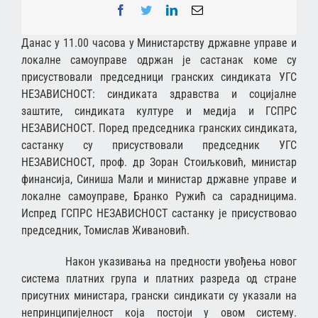
Facebook
Twitter
LinkedIn
Email
Данас у 11.00 часова у Министарству државне управе и
локалне самоуправе одржан је састанак коме су
присуствовали председници гранских синдиката УГС
НЕЗАВИСНОСТ: синдиката здравства и социјалне
заштите, синдиката културе и медија и ГСПРС
НЕЗАВИСНОСТ. Поред председника гранских синдиката,
састанку су присуствовали председник УГС
НЕЗАВИСНОСТ, проф. др Зоран Стоиљковић, министар
финансија, Синиша Мали и министар државне управе и
локалне самоуправе, Бранко Ружић са сарадницима.
Испред ГСПРС НЕЗАВИСНОСТ састанку је присуствовао
председник, Томислав Живановић.
Након указивања на предности увођења новог
система платних група и платних разреда од стране
присутних министара, грански синдикати су указали на
непринципијелност која постоји у овом систему.