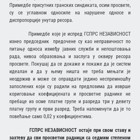
Примедбе присутних гранских синдиката, осим просвете,
су се углавном односиле на нарушене односе и
диспропорције унутар ресора.
Примедбе које је испред ГСПРС НЕЗАВИСНОСТ
изнео председник предочене су као неправичност по
питању односа између јавних служби и непоштовања
рада, нивоа образовања и заслуга у оквиру ресора
просвете. Покушај да се докаже и покаже да је систем
идеалан и да у њему ништа не треба мењати је
неодржив и може се оправдати једино неспремношћу
запослених који су радили на предлозима да изврше
кориговање коефицијената и просветне раднике не
пребаце из осме платне групе и разреда три у девету
платну групу и први разред. Треба напоменути да је то
повећање само 0,02 у коефицијентима.
ГСПРС НЕЗАВИСНОСТ остаје при свом ставу и
захтеву да сви просветни радници са седмим степеном