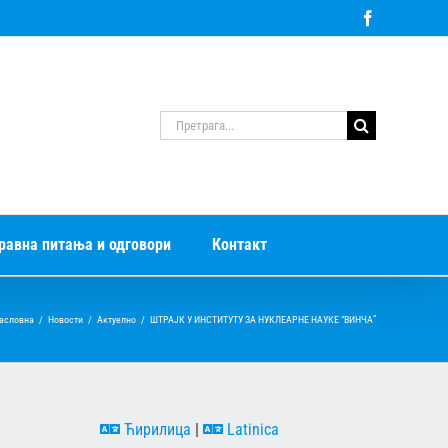
Facebook
Претрага
за:
равна питања и одговори
Контакт
асловна
/
Новости
/
Актуелно
/
ШТРАЈК У ИНСТИТУТУ ЗА НУКЛЕАРНЕ НАУКЕ “ВИНЧА”
Ћирилица
|
Latinica