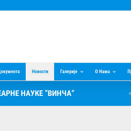
окумента
Новости
Галерије
О Нама
П
ЕАРНЕ НАУКЕ “ВИНЧА”
Н