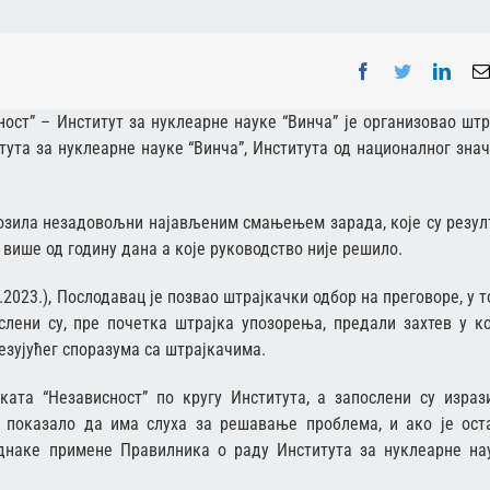
Facebook
Twitter
Linke
ст” – Институт за нуклеарне науке “Винча” је организовао штр
ута за нуклеарне науке “Винча”, Института од националног знач
 возила незадовољни најављеним смањењем зарада, које су резул
више од годину дана а које руководство није решило.
2023.), Послодавац је позвао штрајкачки одбор на преговоре, у т
ослени су, пре почетка штрајка упозорења, предали захтев у к
зујућег споразума са штрајкачима.
та “Независност” по кругу Института, а запослени су израз
 показало да има слуха за решавање проблема, и ако је ост
еднаке примене Правилника о раду Института за нуклеарне на