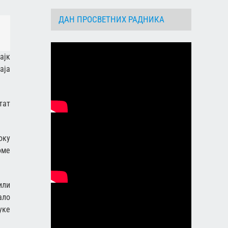
ДАН ПРОСВЕТНИХ РАДНИКА
dIn
Email
ајк
аја
тат
оку
оме
или
ало
уке