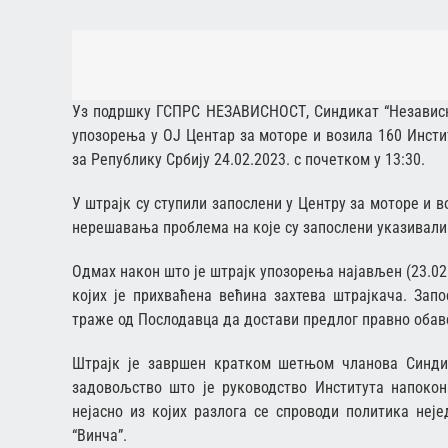
Уз подршку ГСПРС НЕЗАВИСНОСТ, Синдикат “Независно
упозорења у ОЈ Центар за моторе и возила 160 Инстит
за Републику Србију 24.02.2023. с почетком у 13:30.
У штрајк су ступили запослени у Центру за моторе и
нерешавања проблема на које су запослени указивали 
Одмах након што је штрајк упозорења најављен (23.02.
којих је прихваћена већина захтева штрајкача. Зап
траже од Послодавца да достави предлог правно обаве
Штрајк је завршен кратком шетњом чланова Синдика
задовољство што је руководство Института напокон
нејасно из којих разлога се спроводи политика неј
“Винча”.