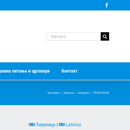
Facebook
Претрага
за:
равна питања и одговори
Контакт
Насловна
/
Новости
/
Актуелно
/
ТРЕЋА ФАЗА
Ћирилица
|
Latinica