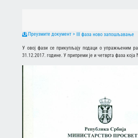
III фаза ново запошљавање
У овој фази се прикупљају подаци о упражњеним р
31.12.2017. године
. У припреми је и четврта фаза која