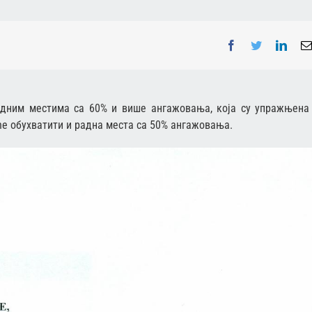
Facebook
Twitter
Linke
адним местима са 60% и више ангажовања, која су упражњена
 ће обухватити и радна места са 50% ангажовања.