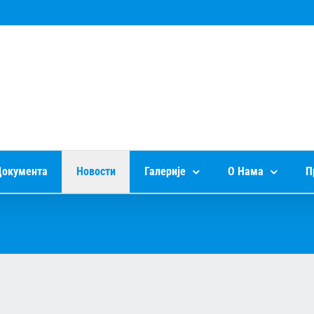
окумента
Новости
Галерије
О Нама
П