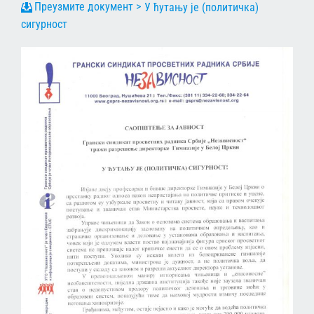
У ћутању је (политичка)
сигурност