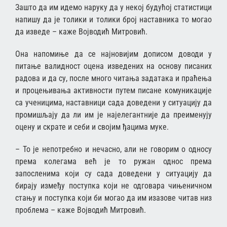
Зашто да им идемо наруку да у некој будућој статистици
напишу да је толики и толики број наставника то могао
да изведе – каже Војводић Митровић.
Она напомиње да се најновијим дописом доводи у
питање валидност оцена изведених на основу писаних
радова и да су, после много читања задатака и праћења
и процењивања активности путем писане комуникације
са ученицима, наставници сада доведени у ситуацију да
промишљају да ли им је најелегантније да преименују
оцену и скрате и себи и својим ђацима муке.
– То је непотребно и нечасно, али не говорим о односу
према колегама већ је то ружан однос према
запосленима који су сада доведени у ситуацију да
бирају између поступка који не одговара чињеничном
стању и поступка који би могао да им изазове читав низ
проблема – каже Војводић Митровић.