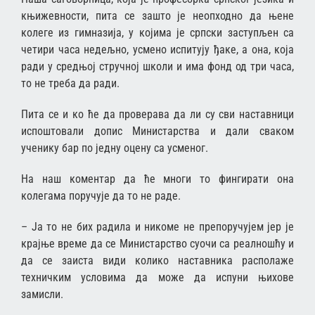
књижевности, пита се зашто је неопходно да њене
колеге из гимназија, у којима је српски заступљен са
четири часа недељно, усмено испитују ђаке, а она, која
ради у средњој стручној школи и има фонд од три часа,
то не треба да ради.
Пита се и ко ће да проверава да ли су сви наставници
испоштовали допис Министарства и дали сваком
ученику бар по једну оцену са усменог.
На наш коментар да ће многи то фингирати она
колегама поручује да то не раде.
– Ја то не бих радила и никоме не препоручујем јер је
крајње време да се Министарство суочи са реалношћу и
да се заиста види колико наставника располаже
техничким условима да може да испуни њихове
замисли.