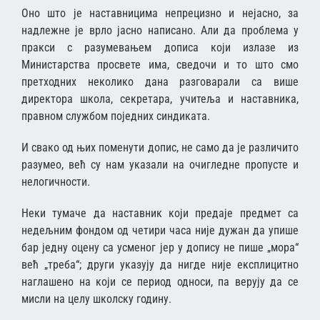
Оно што је наставницима непрецизно и нејасно, за
надлежне је врло јасно написано. Али да проблема у
пракси с разумевањем дописа који излазе из
Министарства просвете има, сведочи и то што смо
претходних неколико дана разговарали са више
директора школа, секретара, учитеља и наставника,
правном службом поједних синдиката.
И свако од њих поменути допис, не само да је различито
разумео, већ су нам указали на очигледне пропусте и
нелогичности.
Неки тумаче да наставник који предаје предмет са
недељним фондом од четири часа није дужан да упише
бар једну оцену са усменог јер у допису не пише „мора“
већ „треба“; други указују да нигде није експлицитно
наглашено на који се период односи, па верују да се
мисли на целу школску годину.