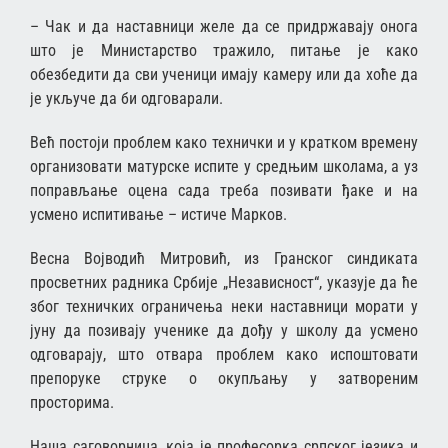
– Чак и да наставници желе да се придржавају онога
што је Министарство тражило, питање је како
обезбедити да сви ученици имају камеру или да хоће да
је укључе да би одговарали.
Већ постоји проблем како технички и у кратком времену
организовати матурске испите у средњим школама, а уз
поправљање оцена сада треба позивати ђаке и на
усмено испитивање – истиче Марков.
Весна Војводић Митровић, из Гранског синдиката
просветних радника Србије „Независност“, указује да ће
због техничких ограничења неки наставници морати у
јуну да позивају ученике да дођу у школу да усмено
одговарају, што отвара проблем како испоштовати
препоруке струке о окупљању у затвореним
просторима.
Наша саговорница, која је професорка српског језика и