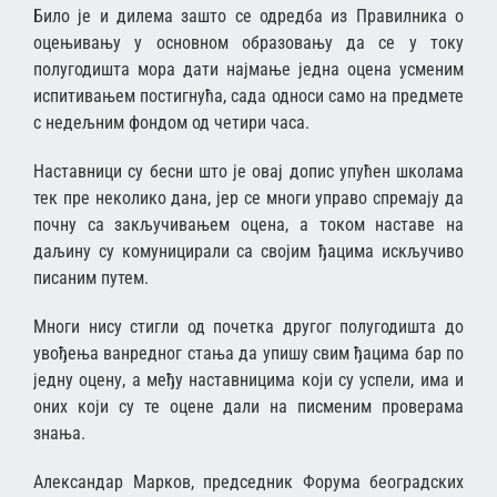
Било је и дилема зашто се одредба из Правилника о
оцењивању у основном образовању да се у току
полугодишта мора дати најмање једна оцена усменим
испитивањем постигнућа, сада односи само на предмете
с недељним фондом од четири часа.
Наставници су бесни што је овај допис упућен школама
тек пре неколико дана, јер се многи управо спремају да
почну са закључивањем оцена, а током наставе на
даљину су комуницирали са својим ђацима искључиво
писаним путем.
Многи нису стигли од почетка другог полугодишта до
увођења ванредног стања да упишу свим ђацима бар по
једну оцену, а међу наставницима који су успели, има и
оних који су те оцене дали на писменим проверама
знања.
Александар Марков, председник Форума београдских