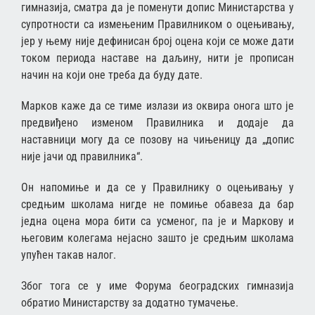
гимназија, сматра да је поменути допис Министарства у
супротности са измењеним Правилником о оцењивању,
јер у њему није дефинисан број оцена који се може дати
током периода наставе на даљину, нити је прописан
начин на који оне треба да буду дате.
Марков каже да се тиме излази из оквира онога што је
предвиђено изменом Правилника и додаје да
наставници могу да се позову на чињеницу да „допис
није јачи од правилника“.
Он напомиње и да се у Правилнику о оцењивању у
средњим школама нигде не помиње обавеза да бар
једна оцена мора бити са усменог, па је и Маркову и
његовим колегама нејасно зашто је средњим школама
упућен такав налог.
Због тога се у име Форума београдских гимназија
обратио Министарству за додатно тумачење.