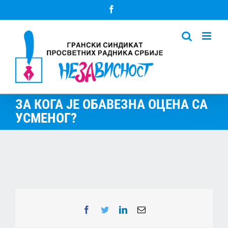
Skip
Facebook
to
content
ЗА КОГА ЈЕ ОБАВЕЗНА ОЦЕНА СА
УСМЕНОГ?
Facebook
Twitter
LinkedIn
Email