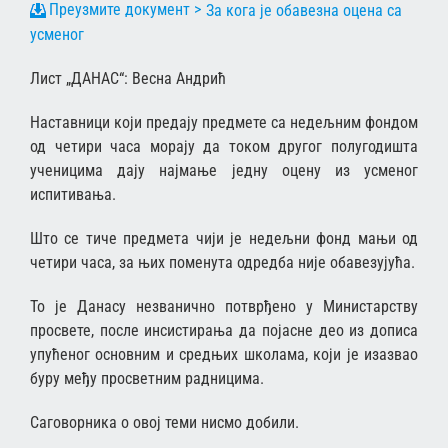
За кога је обавезна оцена са
усменог
Лист „ДАНАС“: Весна Андрић
Наставници који предају предмете са недељним фондом
од четири часа морају да током другог полугодишта
ученицима дају најмање једну оцену из усменог
испитивања.
Што се тиче предмета чији је недељни фонд мањи од
четири часа, за њих поменута одредба није обавезујућа.
То је Данасу незванично потврђено у Министарству
просвете, после инсистирања да појасне део из дописа
упућеног основним и средњих школама, који је изазвао
буру међу просветним радницима.
Саговорника о овој теми нисмо добили.