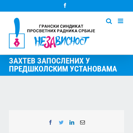
Skip
Facebook
to
content
ЗАХТЕВ ЗАПОСЛЕНИХ У
ПРЕДШКОЛСКИМ УСТАНОВАМА
Facebook
Twitter
LinkedIn
Email