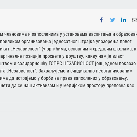
Facebook
Twitter
Linke
м члановима и запосленима у установама васпитања и образова
и приликом организовања једносатног штрајка упозорења првог
дикат ,,Независност” (у вртићима, основним и средњим школама, к
маргиналне позиције просвете у друштву, какву нам је власт
иштвом и солидарношћу ГСПРС НЕЗАВИСНОСТ још једном показао 
ата „Независност“. Захваљујемо и синдикално неорганизованим
има да истрајемо у борби за права запослених у образовању.
нети да се наш активизам и у медијском простору препозна као