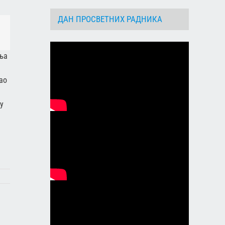
ДАН ПРОСВЕТНИХ РАДНИКА
dIn
Email
ња
ао
у