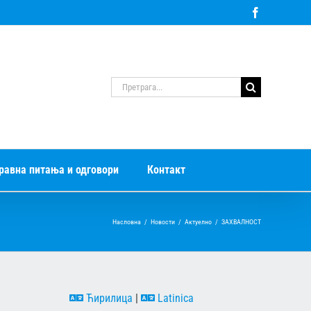
Facebook
Претрага
за:
равна питања и одговори
Контакт
Насловна
/
Новости
/
Актуелно
/
ЗАХВАЛНОСТ
Ћирилица
|
Latinica