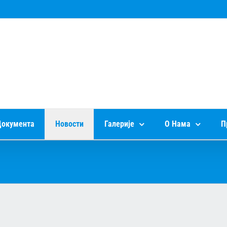
окумента
Новости
Галерије
О Нама
П