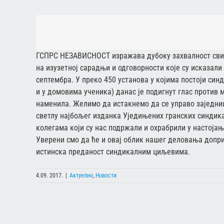
ГСПРС НЕЗАВИСНОСТ изражава дубоку захвалност сви
на изузетној сарадњи и одговорности које су исказал
септембра. У преко 450 установа у којима постоји син
и у домовима ученика) данас је подигнут глас против 
наменила. Желимо да истакнемо да се управо заједн
светлу најбољег изданка Уједињених гранских синдик
колегама који су нас подржали и охрабрили у настојањ
Уверени смо да ће и овај облик нашег деловања допри
истинска преданост синдикалним циљевима.
4.09. 2017.
|
Актуелно
,
Новости