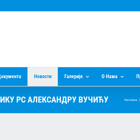
окумента
Новости
Галерије
О Нама
П
ИКУ РС АЛЕКСАНДРУ ВУЧИЋУ
Насловна
/