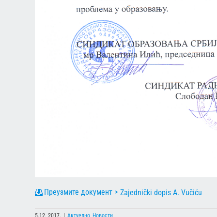
Zajednički dopis A. Vučiću
5.12. 2017.
|
Актуелно
,
Новости