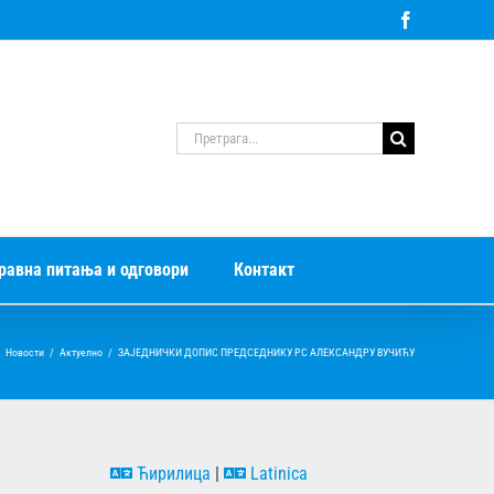
Facebook
Претрага
за:
равна питања и одговори
Контакт
Новости
/
Актуелно
/
ЗАЈЕДНИЧКИ ДОПИС ПРЕДСЕДНИКУ РС АЛЕКСАНДРУ ВУЧИЋУ
Ћирилица
|
Latinica