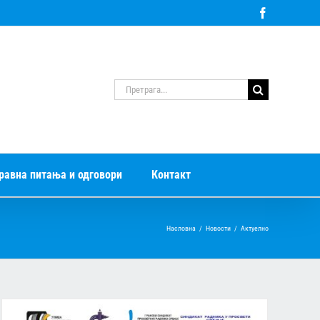
Facebook
Претрага
за:
равна питања и одговори
Контакт
Насловна
/
Новости
/
Актуелно