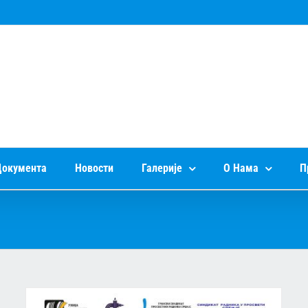
окумента
Новости
Галерије
О Нама
П