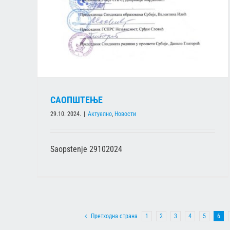
САОПШТЕЊЕ
29.10. 2024.
|
Актуелно
,
Новости
Saopstenje 29102024
Претходна страна
1
2
3
4
5
6