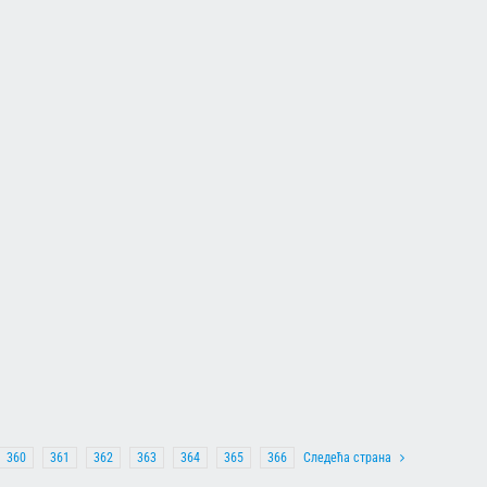
360
361
362
363
364
365
366
Следећа страна