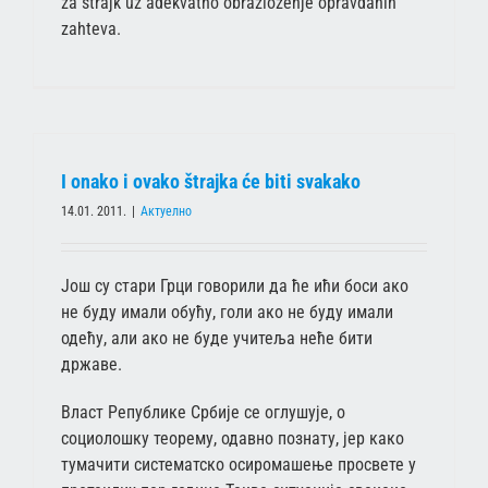
za štrajk uz adekvatno obrazloženje opravdanih
zahteva.
I onako i ovako štrajka će biti svakako
14.01. 2011.
|
Актуелно
Још су стари Грци говорили да ће ићи боси ако
не буду имали обућу, голи ако не буду имали
одећу, али ако не буде учитеља неће бити
државе.
Власт Републике Србије се оглушује, о
социолошку теорему, одавно познату, јер како
тумачити систематско осиромашење просвете у