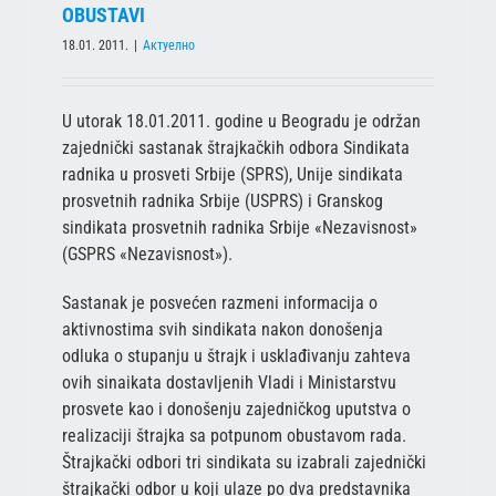
OBUSTAVI
18.01. 2011.
|
Актуелно
U utorak 18.01.2011. godine u Beogradu je održan
zajednički sastanak štrajkačkih odbora Sindikata
radnika u prosveti Srbije (SPRS), Unije sindikata
prosvetnih radnika Srbije (USPRS) i Granskog
sindikata prosvetnih radnika Srbije «Nezavisnost»
(GSPRS «Nezavisnost»).
Sastanak je posvećen razmeni informacija o
aktivnostima svih sindikata nakon donošenja
odluka o stupanju u štrajk i usklađivanju zahteva
ovih sinaikata dostavljenih Vladi i Ministarstvu
prosvete kao i donošenju zajedničkog uputstva o
realizaciji štrajka sa potpunom obustavom rada.
Štrajkački odbori tri sindikata su izabrali zajednički
štrajkački odbor u koji ulaze po dva predstavnika