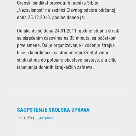
Granski sindikat prosvetnih radnika Srbije
„Nezavisnost“ na sednici Glavnog odbora održanoj
dana 25.12.2010. godine doneo je:
Odluku da se dana 24.01.2011. godine stupi u štrajk
sa skraćenim časovima na 30 minuta, sa početkom
prve smene. Dalje organizovanje i vođenje štrajka
biće u koordinaciji sa drugim reprezentativnim
sindikatima do potpune obustave nastave, a u cilju
ispunjenja donetih štrajkačkih zahteva.
SAOPSTENJE SKOLSKA UPRAVA
18.01. 2011.
|
Актуелно