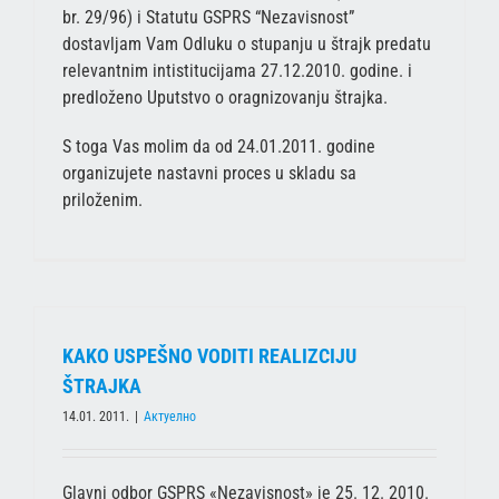
br. 29/96) i Statutu GSPRS “Nezavisnost”
dostavljam Vam Odluku o stupanju u štrajk predatu
relevantnim intistitucijama 27.12.2010. godine. i
predloženo Uputstvo o oragnizovanju štrajka.
S toga Vas molim da od 24.01.2011. godine
organizujete nastavni proces u skladu sa
priloženim.
KAKO USPEŠNO VODITI REALIZCIJU
ŠTRAJKA
14.01. 2011.
|
Актуелно
Glavni odbor GSPRS «Nezavisnost» je 25. 12. 2010.