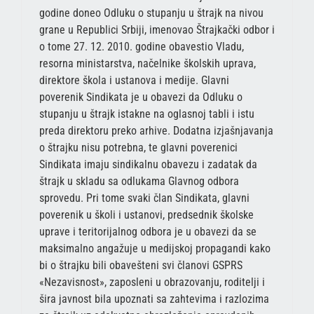
godine doneo Odluku o stupanju u štrajk na nivou
grane u Republici Srbiji, imenovao Štrajkački odbor i
o tome 27. 12. 2010. godine obavestio Vladu,
resorna ministarstva, načelnike školskih uprava,
direktore škola i ustanova i medije. Glavni
poverenik Sindikata je u obavezi da Odluku o
stupanju u štrajk istakne na oglasnoj tabli i istu
preda direktoru preko arhive. Dodatna izjašnjavanja
o štrajku nisu potrebna, te glavni poverenici
Sindikata imaju sindikalnu obavezu i zadatak da
štrajk u skladu sa odlukama Glavnog odbora
sprovedu. Pri tome svaki član Sindikata, glavni
poverenik u školi i ustanovi, predsednik školske
uprave i teritorijalnog odbora je u obavezi da se
maksimalno angažuje u medijskoj propagandi kako
bi o štrajku bili obavešteni svi članovi GSPRS
«Nezavisnost», zaposleni u obrazovanju, roditelji i
šira javnost bila upoznati sa zahtevima i razlozima