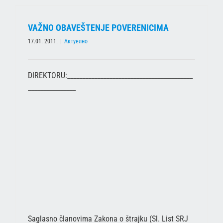
VAŽNO OBAVEŠTENJE POVERENICIMA
17.01. 2011.
|
Актуелно
DIREKTORU:__________________________________________
________________
Saglasno članovima Zakona o štrajku (Sl. List SRJ