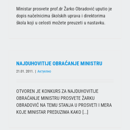
Ministar prosvete prof.dr Žarko Obradović uputio je
dopis načelnicima školskih uprava i direktorima
škola koji u celosti možete preuzeti u nastavku.
NAJDUHOVITIJE OBRAĆANJE MINISTRU
21.01. 2011.
|
Актуелно
OTVOREN JE KONKURS ZA NAJDUHOVITIJE
OBRAĆANJE MINISTRU PROSVETE ŽARKU
OBRADOVIĆ NA TEMU STANJA U PROSVETI I MERA
KOJE MINISTAR PREDUZIMA KAKO [...]