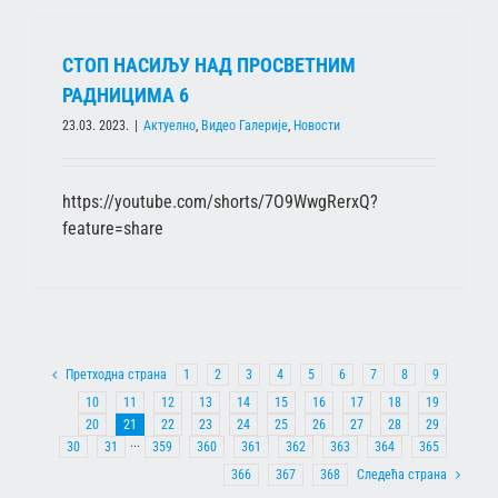
СТОП НАСИЉУ НАД ПРОСВЕТНИМ
РАДНИЦИМА 6
23.03. 2023.
|
Актуелно
,
Видео Галерије
,
Новости
https://youtube.com/shorts/7O9WwgRerxQ?
feature=share
Претходна страна
1
2
3
4
5
6
7
8
9
10
11
12
13
14
15
16
17
18
19
20
21
22
23
24
25
26
27
28
29
30
31
···
359
360
361
362
363
364
365
366
367
368
Следећа страна