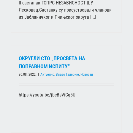
II састанак ГСПРС НЕЗАВИСНОСТ ШУ
Лесковац.Састанку су присуствовали чланови
из Јабланичког и Пчињског округа [...]
ОКРУГЛИ СТО „ПРОСВЕТА НА
ПОПРАВНОМ ИСПИТУ“
30.08. 2022.
|
Актуелно
,
Видео Галерије
,
Новости
https://youtu.be/jbcBsViCg5U