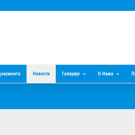
окумента
Новости
Галерије
О Нама
П