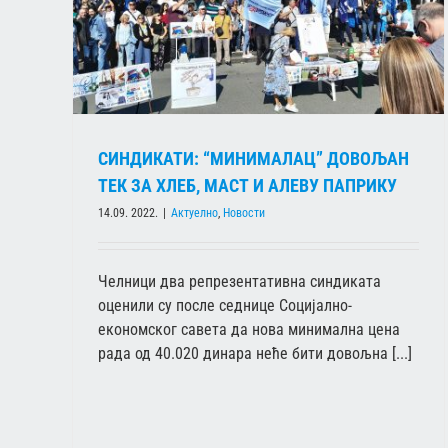
 ХЛЕБ,
ОДБОР ПОВЕРЕНИКА ГСПРС НЕЗАВИСНОСТ ШУ
ЛЕСКОВАЦ
Актуелно
Новости
СИНДИКАТИ: “МИНИМАЛАЦ” ДОВОЉАН
ТЕК ЗА ХЛЕБ, МАСТ И АЛЕВУ ПАПРИКУ
14.09. 2022.
|
Актуелно
,
Новости
Челници два репрезентативна синдиката
оценили су после седнице Социјално-
економског савета да нова минимална цена
рада од 40.020 динара неће бити довољна [...]