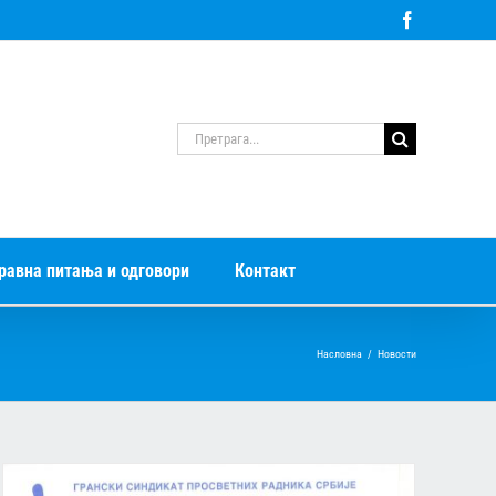
Facebook
Претрага
за:
равна питања и одговори
Контакт
Насловна
/
Новости