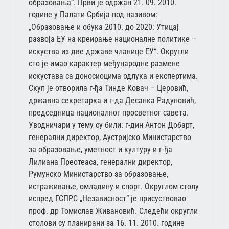
образовања“. Први је одржан 21. 09. 2010.
године у Палати Србија под називом:
„Образовање и обука 2010. до 2020: Утицај
развоја ЕУ на креирање националне политике –
искуства из две државе чланице ЕУ“. Округли
сто је имао карактер међународне размене
искустава са доносиоцима одлука и експертима.
Скуп је отворила г-ђа Тинде Ковач – Церовић,
државна секретарка и г-да Десанка Радуновић,
председница националног просветног савета.
Уводничари у тему су били: г-дин Антон Добарт,
генерални директор, Аустријско Министарство
за образовање, уметност и културу и г-ђа
Лилиана Преотеаса, генерални директор,
Румунско Министарство за образовање,
истраживање, омладину и спорт. Округлом столу
испред ГСПРС „Независност“ је присуствовао
проф. др Томислав Живановић. Следећи округли
столови су планирани за 16. 11. 2010. године