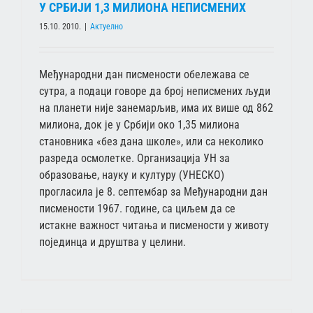
У СРБИЈИ 1,3 МИЛИОНА НЕПИСМЕНИХ
15.10. 2010.
|
Актуелно
Међународни дан писмености обележава се
сутра, а подаци говоре да број неписмених људи
на планети није занемарљив, има их више од 862
милиона, док је у Србији око 1,35 милиона
становника «без дана школе», или са неколико
разреда осмолетке. Организација УН за
образовање, науку и културу (УНЕСКО)
прогласила је 8. септембар за Међународни дан
писмености 1967. године, са циљем да се
истакне важност читања и писмености у животу
појединца и друштва у целини.