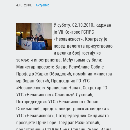
4.10. 2010.
|
Актуелно
У суботу, 02.10.2010., одржан
је VII Конгрес ГСПРС
«Независност». Конгресу је
поред делегата присуствовао
и велики број гостију из
земље и иностранства. Међу њима су били:
Министар просвете Владе Републике Србије
Проф. др Жарко Обрадовић, помоћник министра
мр Зоран Костић, Председник ГО УГС
«Независност» Бранислав Чанак, Секретар ГО
УГС «Незавинсост» Славољуб Луковић,
Потпредседник УГС «Независност» Зоран
Стоиљковић, представници гранских синдиката
УГС «Независност», Потпредседник Синдиката
просвјете Црне Горе Предраг Ражнатовић,
представници ССООиО БиХ Саудин Сивро, Илија