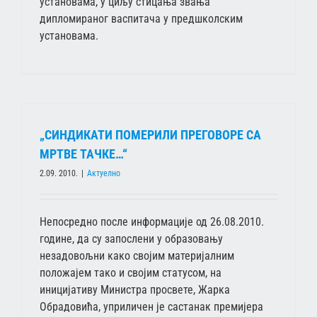
установама, у циљу стицања звања
дипломираног васпитача у предшколским
установама.
„СИНДИКАТИ ПОМЕРИЛИ ПРЕГОВОРЕ СА
МРТВЕ ТАЧКЕ…“
2.09. 2010.
|
Актуелно
Непосредно после информације од 26.08.2010.
године, да су запослени у образовању
незадовољни како својим материјалним
положајем тако и својим статусом, на
иницијативу Министра просвете, Жарка
Обрадовића, уприличен је састанак премијера