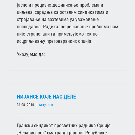
јасно и прецизно дефинисање проблема и
циљева, сарадња са осталим синдикатима и
страјавање на захтевима уз уважавање
послодавца. Радикално решавање проблема нам
није страно, али га примењујемо тек по
исцрпљивању преговарачких опција.
Указујемо да:
НИЈАНСЕ КОЈЕ НАС ДЕЛЕ
31.08. 2010.
|
Актуелно
Грански синдикат просветних радника Србије
„Независност“ сматра да јавност Републике