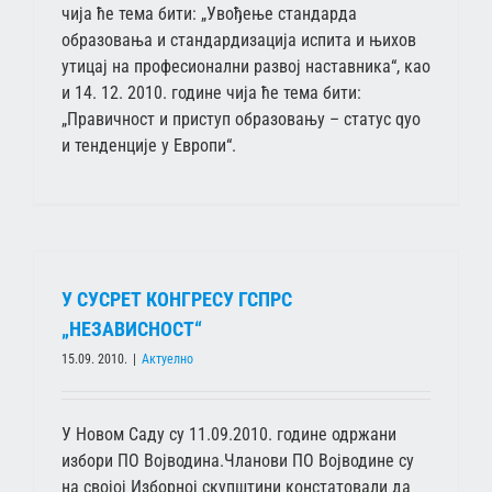
чија ће тема бити: „Увођење стандарда
образовања и стандардизација испита и њихов
утицај на професионални развој наставника“, као
и 14. 12. 2010. године чија ће тема бити:
„Правичност и приступ образовању – статус qуо
и тенденције у Европи“.
У СУСРЕТ КОНГРЕСУ ГСПРС
„НЕЗАВИСНОСТ“
15.09. 2010.
|
Актуелно
У Новом Саду су 11.09.2010. године одржани
избори ПО Војводина.Чланови ПО Војводине су
на својој Изборној скупштини констатовали да