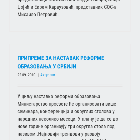
Џојић и Екрем Караузовић, представник СОС-а
Михаило Петровић.
ПРИПРЕМЕ ЗА НАСТАВАК РЕФОРМЕ
ОБРАЗОВАЊА У СРБИЈИ
22.09. 2010.
|
Актуелно
У циљу наставка реформи образовања
Министарство просвете ће организовати више
семинара, конференција и округлих столова у
наредних неколико месеци. У плану је да се до
нове године организују три округла стола под
називом „Најновији трендови у развоју