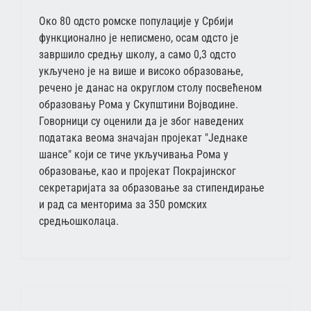
Око 80 одсто ромске популације у Србији
функционално је неписмено, осам одсто је
завршило средњу школу, а само 0,3 одсто
укључено је на више и високо образовање,
речено је данас на округлом столу посвећеном
образовању Рома у Скупштини Војводине.
Говорници су оценили да је због наведених
података веома значајан пројекат "Једнаке
шансе" који се тиче укључивања Рома у
образовање, као и пројекат Покрајинског
секретаријата за образовање за стипендирање
и рад са менторима за 350 ромских
средњошколаца.