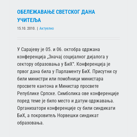
ОБЕЛЕЖАВАЊЕ СВЕТСКОГ ДАНА
УЧИТЕЉА
15.10. 2010.
|
Актуелно
У Сарајеву је 05. и 06. октобра одржана
конференција „Значај социјалног дијалога у
сектору образовања у БиХ“. Конференција је
првог дана била у Парламенту БиХ. Присутни су
били министри или помоћници министара
просвете кантона и Министар просвете
Републике Српске. Симболика ове конференције
поред теме је било место и датум одржавања.
Организатори конференције су били синдикати
БиХ, а покровитељ Норвешки синдикат
образовања.