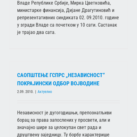
Владе Републике Србије, Мирка Цветковића,
министарке финансија, Дијане Драгутиновић и
репрезентативних синдиката 02. 09.2010. године
у згради Владе са почетком у 10 сати. Састанак
је трајао два сата.
САОПШТЕЊЕ ГСПРС „НЕЗАВИСНОСТ“
ПОКРАЈИНСКИ ОДБОР ВОЈВОДИНЕ
2.09. 2010.
|
Актуелно
Независност је дугогодишњи, препознатљиви
борац за права запослених у просвети, али и
значајно шире за целокупан свет рада и
друштвену заједницу. Ту борбу карактерише